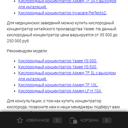
Кислородный концентратор Армед 7F 3A с выходом
для ингаляций
.
Кислородный концентратор Invacare Perfecto2
.
Для медицинских заведений можно купить кислородный
концентратор китайского производства Yasee. На данный
кислородный концентратор цена варьируется от 35 500 до
250 000 руб.
Рекомендуем модели:
Кислородный концентратор Yasee YS-300
.
Кислородный концентратор Yasee YS-500
.
Кислородный концентратор Армед 7F 5L с выходом
для ингаляций
.
Кислородный концентратор Армед 7F 10L
.
Кислородный концентратор Армед LF H 10А
.
Для консультации, о том как купить концентратор
кислорода, позвоните нам и наши менеджеры подберут вам
кислородный концентратор отвечающий вашим
потребностям.
ИЗБРАННОЕ
0
КОРЗИНА
0