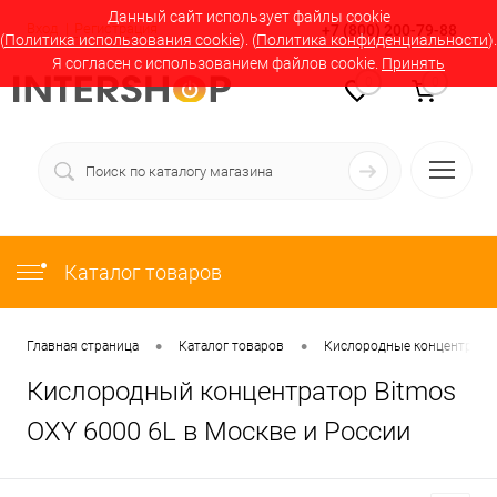
Данный сайт использует файлы cookie
Вход
Регистрация
+7 (800) 200-79-88
(
Политика использования cookie
). (
Политика конфиденциальности
).
Я согласен с использованием файлов cookie.
Принять
0
0
Каталог товаров
•
•
Главная страница
Каталог товаров
Кислородные концентратор
Кислородный концентратор Bitmos
OXY 6000 6L в Москве и России