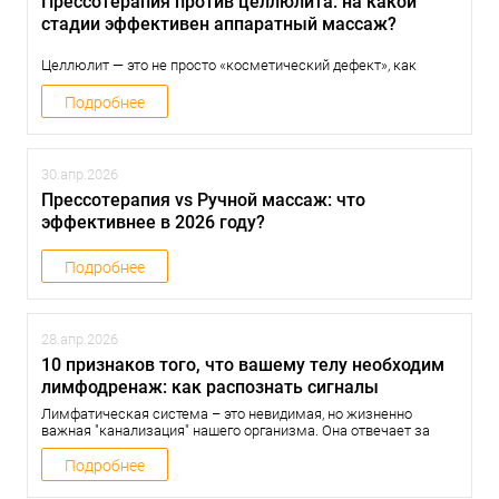
Прессотерапия против целлюлита: на какой
стадии эффективен аппаратный массаж?
Целлюлит — это не просто «косметический дефект», как
принято считать в глянцевых журналах. С точки зрения
медицины, это изменение структуры подкожно-жировой
Подробнее
клетчатки, которое нарушает микроциркуляцию ...
30.апр.2026
Прессотерапия vs Ручной массаж: что
эффективнее в 2026 году?
Подробнее
28.апр.2026
10 признаков того, что вашему телу необходим
лимфодренаж: как распознать сигналы
организма?
Лимфатическая система – это невидимая, но жизненно
важная "канализация" нашего организма. Она отвечает за
вывод токсинов, лишней жидкости и продуктов распада из
клеток, а также играет ключевую роль в иммунитете.
Подробнее