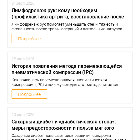
31.июл.2026
Лимфодренаж рук: кому необходим
(профилактика артрита, восстановление после
травм)
Лимфодренаж рук помогает уменьшить отеки, тяжесть и
скованность после травм, операций и длительных нагрузок.
Рассказываем, кому подходит аппаратная прессотерапия, как
она применяется в реабилитации и при каких
Подробнее
противопоказаниях процедуру проводить нельзя.
25.июл.2026
История появления метода перемежающейся
пневматической компрессии (IPC)
Как появилась перемежающаяся пневматическая
компрессия (IPC) и почему сегодня этот метод считается
одним из самых эффективных в борьбе с отеками и
нарушениями венозного кровообращения? Рассказываем
Подробнее
простым языком, как развивалась технология прессотерапии
— от первых экспериментальных аппаратов до современных
медицинских систем.
10.июл.2026
Сахарный диабет и «диабетическая стопа»:
меры предосторожности и польза мягкого
массажа
Сахарный диабет повышает риск развития синдрома