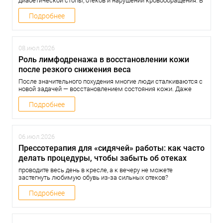
диабетической стопы, отеков и нарушений кровообращения. В
статье рассказываем, когда мягкий лимфодренажный
массаж и прессотерапия могут быть полезны, какие меры
Подробнее
предосторожности необходимо соблюдать и в каких случаях
процедуры противопоказаны.
08.июл.2026
Роль лимфодренажа в восстановлении кожи
после резкого снижения веса
После значительного похудения многие люди сталкиваются с
новой задачей — восстановлением состояния кожи. Даже
если удалось избавиться от лишних килограммов, кожа не
всегда успевает адаптироваться к новым объемам тела. Она
Подробнее
может стать менее упругой, выглядеть дряблой, появляться
отечность и ощущение тяжести в ногах.
06.июл.2026
Прессотерапия для «сидячей» работы: как часто
делать процедуры, чтобы забыть об отеках
проводите весь день в кресле, а к вечеру не можете
застегнуть любимую обувь из-за сильных отеков?
Разбираемся, как аппаратный лимфодренаж помогает
«разогнать» застоявшуюся жидкость и по какому графику
Подробнее
выполнять процедуры, чтобы забыть о тяжести в ногах.