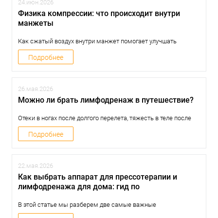
24.июн.2026
Физика компрессии: что происходит внутри
манжеты
Как сжатый воздух внутри манжет помогает улучшать
лимфоотток и венозное кровообращение? В статье простым
языком разбираем физику прессотерапии, объясняем
Подробнее
принцип работы компрессионного массажа и рассказываем,
почему его действие сравнивают с работой мышечного
насоса.
26.мая.2026
Можно ли брать лимфодренаж в путешествие?
Отеки в ногах после долгого перелета, тяжесть в теле после
целого дня экскурсий и легкий стресс от смены часовых
поясов — знакомо? Путешествия дарят нам незабываемые
Подробнее
эмоции, но для нашей лимфатической системы они часто
становятся настоящим испытанием.
22.мая.2026
Как выбрать аппарат для прессотерапии и
лимфодренажа для дома: гид по
характеристикам
В этой статье мы разберем две самые важные
характеристики — количество камер и давление, а также