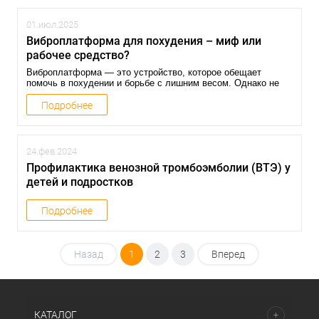
01.июл.2025
Виброплатформа для похудения – миф или
рабочее средство?
Виброплатформа — это устройство, которое обещает
помочь в похудении и борьбе с лишним весом. Однако не
все исследования подтверждают её эффективность. В
статье мы разберём, как работает виброплатформа и
Подробнее
насколько она может быть полезна для снижения веса.
24.фев.2024
Профилактика венозной тромбоэмболии (ВТЭ) у
детей и подростков
Подробнее
Назад
1
2
3
Вперед
КАТАЛОГ