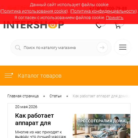
Данный сайт использует файлы cookie
Вход
Регистрация
+7 (800) 200-79-88
(
Политика использования cookie
). (
Политика конфиденциальности
).
Я согласен с использованием файлов cookie.
Принять
0
0
Каталог товаров
•
•
Главная страница
Статьи
Как работает аппарат для домашней
20.мая.2026
Как работает
аппарат для
домашней
Многие из нас приходят к
прессотерапии:
выводу, что лучший массаж