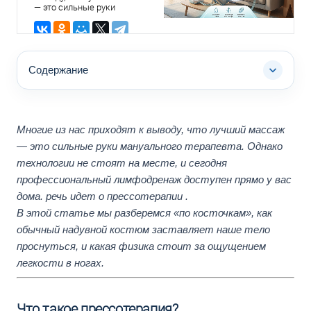
— это сильные руки
физика процесса
мануального терапевта.
Однако технологии не стоят
простыми
на месте, и сегодня
словами
профессиональный
лимфодренаж доступен
Содержание
прямо у вас дома. речь идет
о прессотерапии .
В этой статье мы
разберемся «по косточкам»,
как обычный надувной
костюм заставляет наше
Многие из нас приходят к выводу, что лучший массаж
тело проснуться, и какая
физика стоит за ощущением
— это сильные руки мануального терапевта. Однако
легкости в ногах.
технологии не стоят на месте, и сегодня
профессиональный лимфодренаж доступен прямо у вас
дома. речь идет о прессотерапии .
В этой статье мы разберемся «по косточкам», как
обычный надувной костюм заставляет наше тело
проснуться, и какая физика стоит за ощущением
легкости в ногах.
Что такое прессотерапия?