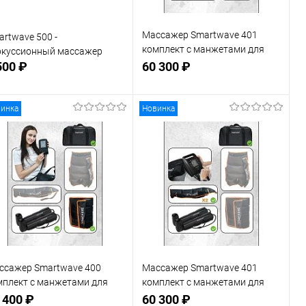
Массажер Smartwave 401
rtwave 500 -
комплект с манжетами для
ркуссионный массажер
ног и манжетой для талии и
500 ₽
60 300 ₽
манжетой для руки
инка
Новинка
В корзину
В корзину
В избранное
В наличии
В избранное
В наличии
Размер манжет талия
XL
XXL
ссажер Smartwave 400
Массажер Smartwave 401
мплект с манжетами для
комплект с манжетами для
г и манжетой для талии
ног и 2-мя манжетами для рук
 400 ₽
60 300 ₽