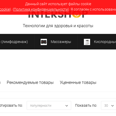
Данный сайт использует файлы cookie
cookie
). (
Политика конфиденциальности
). Я согласен с использован
Технологии для здоровья и красоты
я (лимфодренаж)
Массажеры
Кислородные
и
Рекомендуемые товары
Уцененные товары
ртировать по:
Показать по:
популярности
30