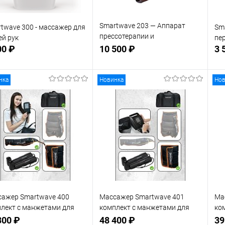
Smartwave 203 — Аппарат
twave 300 - массажер для
Sma
прессотерапии и
ей рук
пе
лимфодренажа
00 ₽
10 500 ₽
3 
нка
Новинка
Нов
В корзину
В корзину
 избранное
В наличии
В избранное
В наличии
ажер Smartwave 400
Массажер Smartwave 401
Ма
лект с манжетами для
комплект с манжетами для
ко
и манжетой для талии и
ног и манжетой для талии
но
300 ₽
48 400 ₽
39