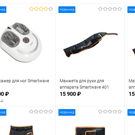
нка
Новинка
Нов
ажер для ног Smartwave
Манжета для руки для
Ма
аппарата Smartwave 401
ап
00 ₽
15 900 ₽
15
 ₽
нка
Новинка
Нов
В корзину
В корзину
 избранное
В наличии
В избранное
В наличии