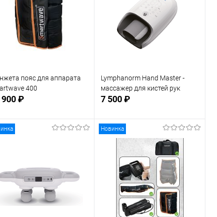
нжета пояс для аппарата
Lymphanorm Hand Master -
artwave 400
массажер для кистей рук
 900 ₽
7 500 ₽
инка
Новинка
В корзину
В корзину
В избранное
В наличии
В избранное
В наличии
змер манжет талия
L
XXL