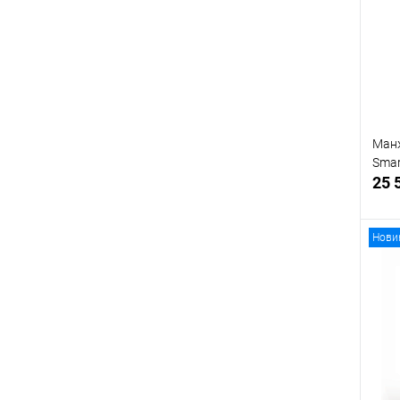
Ман
Smar
25 
Нови
В