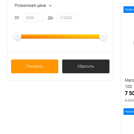
Розничная цена
Нови
От
До
Показать
Сбросить
Масс
100
7 5
8 500
Нови
В