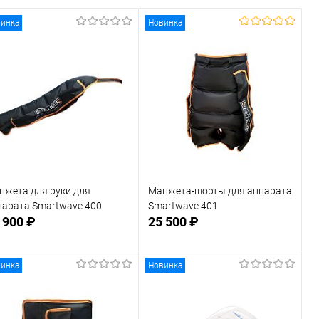
инка
Новинка
нжета для руки для
Манжета-шорты для аппарата
парата Smartwave 400
Smartwave 401
 900 ₽
25 500 ₽
инка
Новинка
В корзину
В корзину
В избранное
В наличии
В избранное
В наличии