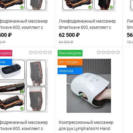
фодренажный массажер
Лимфодренажный массажер
Ли
twave 600, комплект с
Smartwave 600, комплект с
Sm
етами для ног, манжетой
манжетами для ног, манжетой
ма
500 ₽
62 500 ₽
56
руки и манжетой-шорты
для руки и манжетой для
ма
0 ₽
84 500 ₽
78 
талии
родажа
Рекомендуем
В корзину
В корзину
нка
Хит продаж
Новинка
 избранное
Под заказ
В избранное
В наличии
фодренажный массажер
Компрессионный массажер
twave 600, комплект с
для рук LymphaNorm Hand