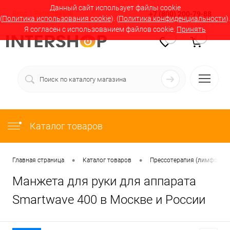
Данный сайт использует файлы cookie
Вход
Регистрация
+7 (800) 200-79-88
(
Политика использования cookie
). (
Политика конфиденциальности
).
Я согласен с использованием файлов cookie.
Принять
0
0
Каталог товаров
•
•
Главная страница
Каталог товаров
Прессотерапия (лимфодрен
Манжета для руки для аппарата
Smartwave 400 в Москве и России