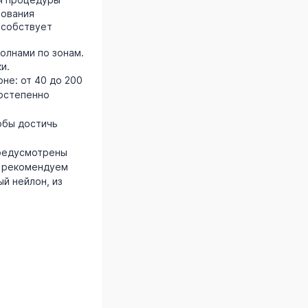
рования
особствует
олнами по зонам.
и.
оне: от 40 до 200
постепенно
обы достичь
предусмотрены
т рекомендуем
й нейлон, из