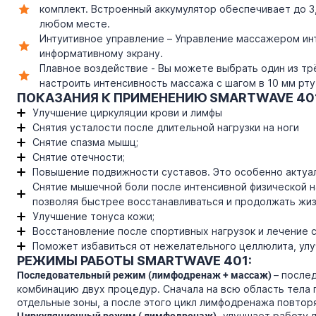
комплект. Встроенный аккумулятор обеспечивает до 3
любом месте.
Интуитивное управление – Управление массажером инт
информативному экрану.
Плавное воздействие - Вы можете выбрать один из тр
настроить интенсивность массажа с шагом в 10 мм рту
ПОКАЗАНИЯ К ПРИМЕНЕНИЮ SMARTWAVE 40
Улучшение циркуляции крови и лимфы
Снятия усталости после длительной нагрузки на ноги
Снятие спазма мышц;
Снятие отечности;
Повышение подвижности суставов. Это особенно актуал
Снятие мышечной боли после интенсивной физической 
позволяя быстрее восстанавливаться и продолжать жи
Улучшение тонуса кожи;
Восстановление после спортивных нагрузок и лечение 
Поможет избавиться от нежелательного целлюлита, улу
РЕЖИМЫ РАБОТЫ SMARTWAVE 401:
– после
Последовательный режим (лимфодренаж + массаж)
комбинацию двух процедур. Сначала на всю область тела
отдельные зоны, а после этого цикл лимфодренажа повтор
-улучшает работу 