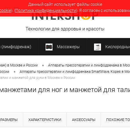
Данный сайт использует файлы cookie
cookie
). (
Политика конфиденциальности
). Я согласен с использован
Технологии для здоровья и красоты
я (лимфодренаж)
Массажеры
Кислородные
•
аж) в Москве и России
Аппараты прессотерапии и лимфодренажа в Моск
•
России
Аппараты прессотерапии и лимфодренажа SmartWave, Корея в Мос
алии и манжетой для руки в Москве и России
манжетами для ног и манжетой для тали
РАЗМЕРЫ
ХАРАКТЕРИСТИКИ
АКСЕССУАРЫ
ПОХОЖИЕ Т