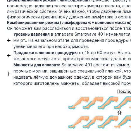
Циркуляционный режим ( лимфодренаж)
поочерёдно надуваются все четыре камеры аппарата, а в
лимфатической системы очень важно, чтобы движение лим
физиологически правильному движению лимфотока в орган
Комбинированный режим ( лимфодренаж + волновой массаж
Он поможет вам расслабиться и восстановиться после тяжё
в аппарате Smartwave 401 изменяется с
Уровень давления
мм рт.. На начальном этапе для проведения процедуры
увеличивая его при необходимости.
от 15 до 60 минут. Вы м
Продолжительность процедуры
желаемого результата, время прессомассажа должно со
Smartwave 401 состоят из камер
Манжеты для аппарата
прочные молнии, защищённые специальной планкой, чт
надевать лёгкую домашнюю одежду, в которой вам буд
которого изготовлены манжеты, обладает высокой про