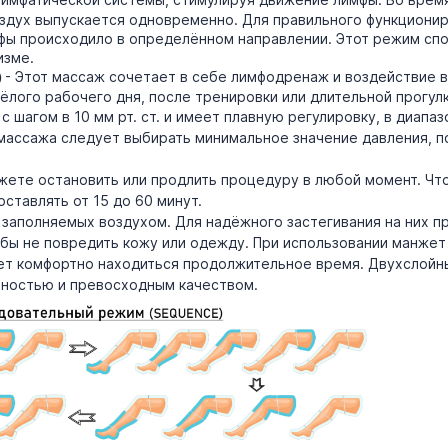
оздух выпускается одновременно. Для правильного функциони
фы происходило в определённом направлении. Этот режим сп
изме.
- Этот массаж сочетает в себе лимфодренаж и воздействие в
)
лого рабочего дня, после тренировки или длительной прогулк
 шагом в 10 мм рт. ст. и имеет плавную регулировку, в диапаз
 массажа следует выбирать минимальное значение давления, 
ожете остановить или продлить процедуру в любой момент. Чт
ставлять от 15 до 60 минут.
, заполняемых воздухом. Для надёжного застегивания на них 
обы не повредить кожу или одежду. При использовании манже
ет комфортно находиться продолжительное время. Двухслойны
чностью и превосходным качеством.