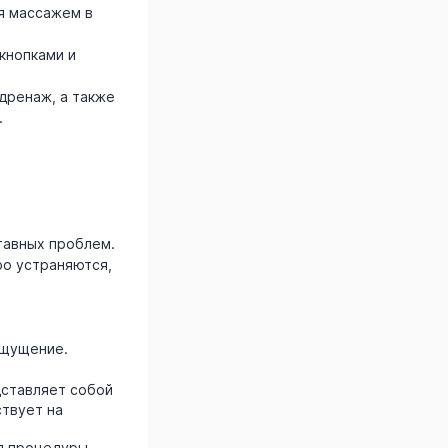
я массажем в
кнопками и
дренаж, а также
.
тавных проблем.
ро устраняются,
ощущение.
дставляет собой
твует на
мя процедуры