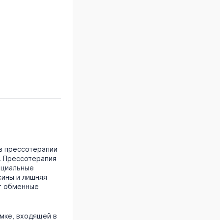
в прессотерапии
е. Прессотерапия
ециальные
сины и лишняя
ет обменные
умке, входящей в