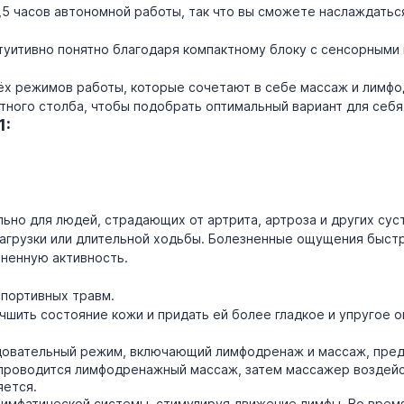
,5 часов автономной работы, так что вы сможете наслаждатьс
уитивно понятно благодаря компактному блоку с сенсорными 
ёх режимов работы, которые сочетают в себе массаж и лимфо
тного столба, чтобы подобрать оптимальный вариант для себя
1:
ьно для людей, страдающих от артрита, артроза и других сус
нагрузки или длительной ходьбы. Болезненные ощущения быст
зненную активность.
спортивных травм.
чшить состояние кожи и придать ей более гладкое и упругое 
довательный режим, включающий лимфодренаж и массаж, пре
 проводится лимфодренажный массаж, затем массажер воздейс
яется.
лимфатической системы, стимулируя движение лимфы. Во вре