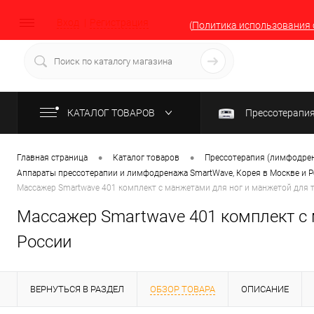
Вход
Регистрация
(
Политика использования 
КАТАЛОГ ТОВАРОВ
Прессотерапи
•
•
Главная страница
Каталог товаров
Прессотерапия (лимфодрен
Аппараты прессотерапии и лимфодренажа SmartWave, Корея в Москве и 
Массажер Smartwave 401 комплект с манжетами для ног и манжетой для т
Массажер Smartwave 401 комплект с 
России
ВЕРНУТЬСЯ В РАЗДЕЛ
ОБЗОР ТОВАРА
ОПИСАНИЕ