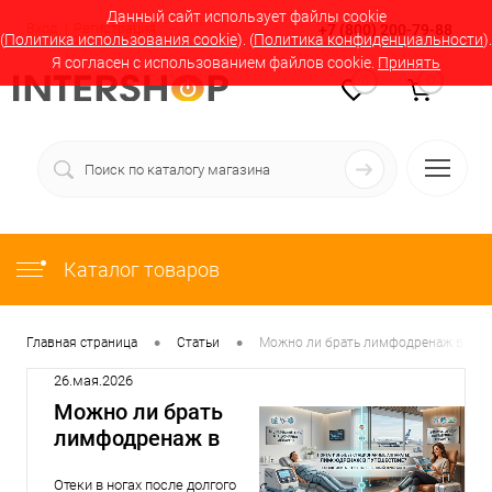
Данный сайт использует файлы cookie
Вход
Регистрация
+7 (800) 200-79-88
(
Политика использования cookie
). (
Политика конфиденциальности
).
Я согласен с использованием файлов cookie.
Принять
0
0
Каталог товаров
•
•
Главная страница
Статьи
Можно ли брать лимфодренаж в пут
26.мая.2026
Можно ли брать
лимфодренаж в
путешествие?
Отеки в ногах после долгого