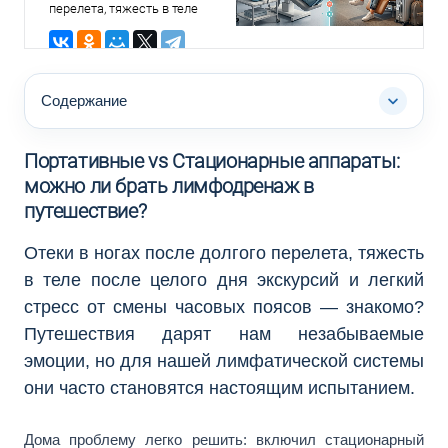
перелета, тяжесть в теле
после целого дня экскурсий
и легкий стресс от смены
часовых поясов — знакомо?
Путешествия дарят нам
незабываемые эмоции, но
для нашей лимфатической
Содержание
системы они часто
становятся настоящим
испытанием.
Портативные vs Стационарные аппараты:
можно ли брать лимфодренаж в
путешествие?
Отеки в ногах после долгого перелета, тяжесть
в теле после целого дня экскурсий и легкий
стресс от смены часовых поясов — знакомо?
Путешествия дарят нам незабываемые
эмоции, но для нашей лимфатической системы
они часто становятся настоящим испытанием.
Дома проблему легко решить: включил стационарный