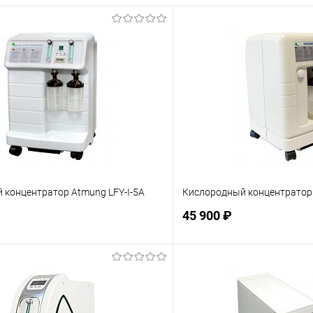
 концентратор Atmung LFY-I-5A
Кислородный концентратор 
45 900 ₽
Подписаться
Подпис
ое
Недоступно
В избранное