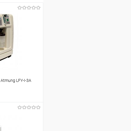
Atmung LFY-I-3А
аться
Недоступно