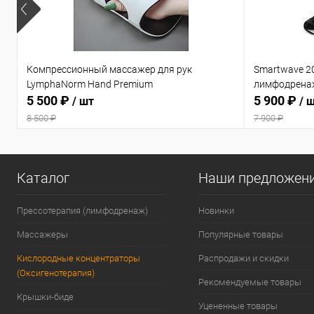
Компрессионный массажер для рук
Smartwave 2
LymphaNorm Hand Premium
лимфодрена
5 500 ₽
5 900 ₽
/ шт
/ 
8 500 ₽
7 900 ₽
Каталог
Наши предложен
Прессотерапия (лимфодренаж)
Новинки
Массажеры
Популярные товары
Кислородные концентраторы
Распродажи и скидки
(Оксигенотерапия)
Рекомендуемые товары
Крышки-биде
Уцененные товары