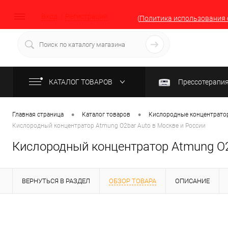
Вход
Регистрация
(
Политика использования 
КАТАЛОГ ТОВАРОВ
Прессотерапи
•
•
Главная страница
Каталог товаров
Кислородные концентратор
Кислородный концентратор Atmung O2bar Auto в Москве и России
Кислородный концентратор Atmung O2
ВЕРНУТЬСЯ В РАЗДЕЛ
ОБЗОР ТОВАРА
ОПИСАНИЕ