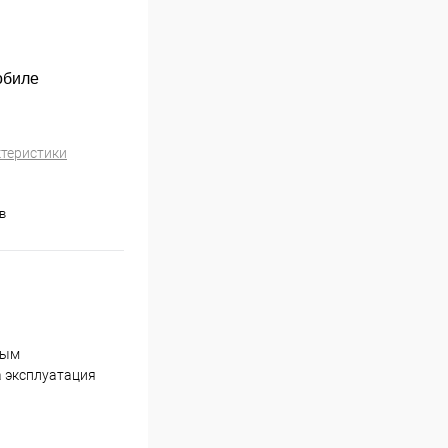
обиле
ктеристики
в
ным
а эксплуатация