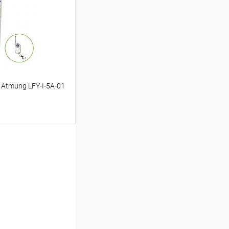
Atmung LFY-I-5A-01
аться
Недоступно