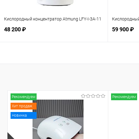
Кислородный концентратор Atmung LFY-I-3А-11
Кислородный
48 200 ₽
59 900 ₽
Подписаться
В избранное
Недоступно
В избранн
Рекомендуем
Рекомендуем
Хит продаж
Новинка