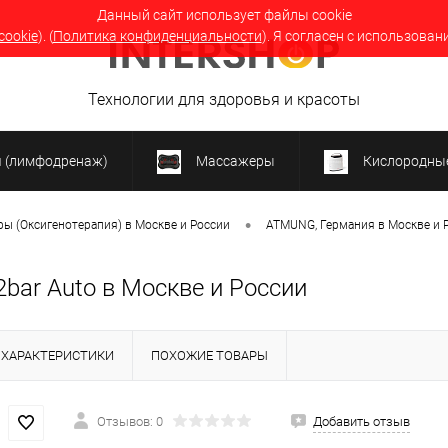
Данный сайт использует файлы cookie
cookie
). (
Политика конфиденциальности
). Я согласен с использован
Технологии для здоровья и красоты
я (лимфодренаж)
Массажеры
Кислородные
•
ы (Оксигенотерапия) в Москве и России
ATMUNG, Германия в Москве и 
bar Auto в Москве и России
ХАРАКТЕРИСТИКИ
ПОХОЖИЕ ТОВАРЫ
Отзывов: 0
Добавить отзыв