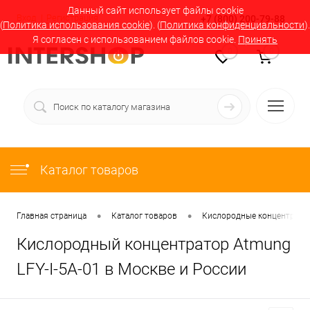
Данный сайт использует файлы cookie
Вход
Регистрация
+7 (800) 200-79-88
(
Политика использования cookie
). (
Политика конфиденциальности
).
Я согласен с использованием файлов cookie.
Принять
0
0
Каталог товаров
•
•
Главная страница
Каталог товаров
Кислородные концентратор
Кислородный концентратор Atmung
LFY-I-5A-01 в Москве и России