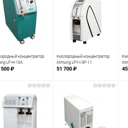
ородный концентратор
Кислородный концентратор
Ки
ng LF-H-10A
Atmung LFY-I-3F-11
Atm
 500 ₽
51 700 ₽
45
Подписаться
Подписаться
 избранное
В избранное
Недоступно
Недоступно