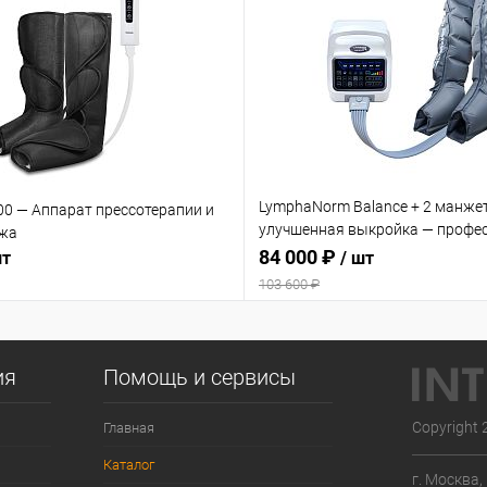
LymphaNorm Balance + 2 манже
00 — Аппарат прессотерапии и
улучшенная выкройка — профе
жа
аппарат для прессотерапии и
84 000 ₽
шт
/ шт
лимфодренажа для салона кра
103 600 ₽
ия
Помощь и сервисы
Copyright 
Главная
Каталог
г. Москва,