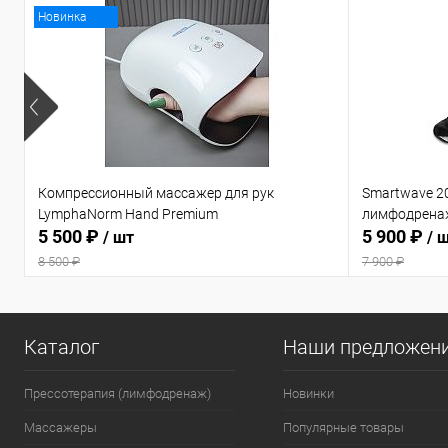
Новинка
Компрессионный массажер для рук
Smartwave 2
LymphaNorm Hand Premium
лимфодрена
5 500 ₽
5 900 ₽
/ шт
/ 
8 500 ₽
7 900 ₽
Каталог
Наши предложен
Прессотерапия (лимфодренаж)
Новинки
Массажеры
Популярные товары