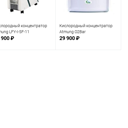
слородный концентратор
Кислородный концентратор
ung LFY-I-5F-11
Atmung O2Bar
 900 ₽
29 900 ₽
Подписаться
Подписаться
В избранное
В избранное
Недоступно
Недоступно