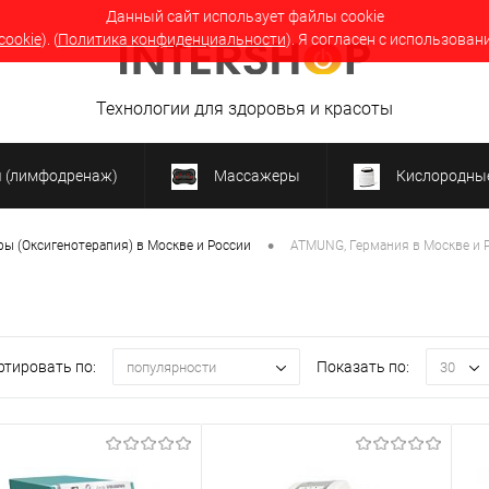
Данный сайт использует файлы cookie
cookie
). (
Политика конфиденциальности
). Я согласен с использован
Технологии для здоровья и красоты
я (лимфодренаж)
Массажеры
Кислородные
•
ы (Оксигенотерапия) в Москве и России
ATMUNG, Германия в Москве и 
и
ртировать по:
Показать по:
популярности
30