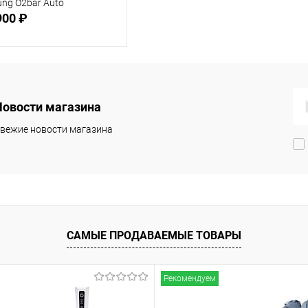
ng O2bar Auto
900 ₽
Подписаться
Новости магазина
 избранное
Недоступно
вежие новости магазина
САМЫЕ ПРОДАВАЕМЫЕ ТОВАРЫ
Рекомендуем