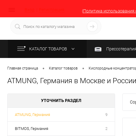
Вход
Регистрация
(
Политика использования 
КАТАЛОГ ТОВАРОВ
Прессотерапи
•
•
Главная страница
Каталог товаров
Кислородные концентратор
ATMUNG, Германия в Москве и Росси
УТОЧНИТЬ РАЗДЕЛ
Со
ATMUNG, Германия
9
BITMOS, Германия
2