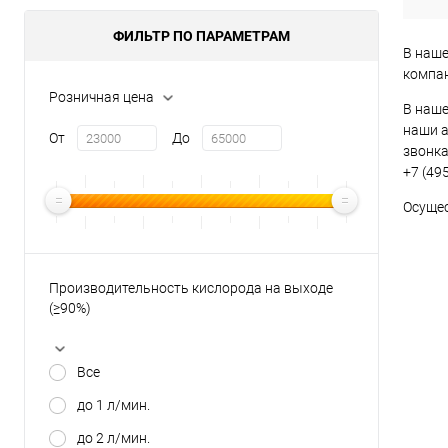
ФИЛЬТР ПО ПАРАМЕТРАМ
В наше
компан
Розничная цена
В наш
наши а
От
До
звонка
+7 (495
Осуще
Производительность кислорода на выходе
(≥90%)
Все
до 1 л/мин.
до 2 л/мин.