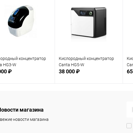
ородный концентратор
Кислородный концентратор
Ки
ta HG3-W
Canta HG5-W
Ca
000 ₽
38 000 ₽
65
Подписаться
Подписаться
Новости магазина
 избранное
В избранное
Недоступно
Недоступно
вежие новости магазина