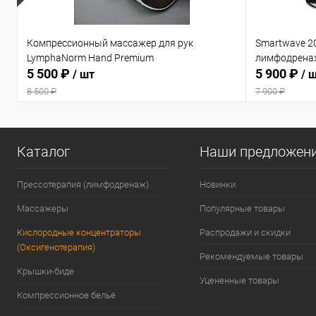
Компрессионный массажер для рук
Smartwave 2
LymphaNorm Hand Premium
лимфодрена
5 500 ₽
5 900 ₽
/ шт
/ 
8 500 ₽
7 900 ₽
Каталог
Наши предложен
Прессотерапия (лимфодренаж)
Новинки
Массажеры
Популярные товары
Кислородные концентраторы
Распродажи и скидки
(Оксигенотерапия)
Рекомендуемые товары
Крышки-биде
Уцененные товары
Компрессионное бельё