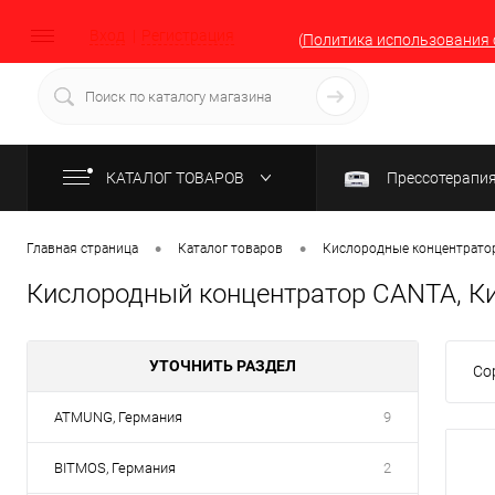
Вход
Регистрация
(
Политика использования 
КАТАЛОГ ТОВАРОВ
Прессотерапи
•
•
Главная страница
Каталог товаров
Кислородные концентратор
Кислородный концентратор CANTA, Ки
УТОЧНИТЬ РАЗДЕЛ
Со
ATMUNG, Германия
9
BITMOS, Германия
2