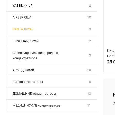
YASEE, Китай
2
AIRSEP, США
10
CANTA, Китай
3
LONGFIAN, Китай
2
Кисл
Аксессуары для кислородных
3
Can
концентраторов
23 
АРМЕД, Китай
20
ВСЕ концентраторы
8
ДОМАШНИЕ концентраторы
13
В
С
МЕДИЦИНСКИЕ концентраторы
11