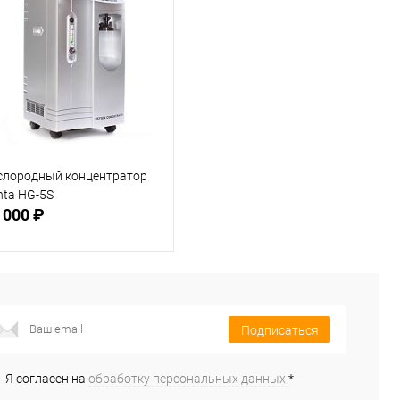
слородный концентратор
nta HG-5S
 000 ₽
Подписаться
Подписаться
В избранное
Недоступно
Я согласен на
обработку персональных данных.
*