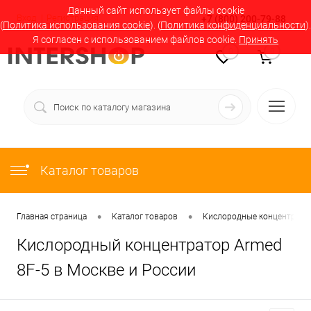
Данный сайт использует файлы cookie
Вход
Регистрация
+7 (800) 200-79-88
(
Политика использования cookie
). (
Политика конфиденциальности
).
Я согласен с использованием файлов cookie.
Принять
0
0
Каталог товаров
•
•
Главная страница
Каталог товаров
Кислородные концентратор
Кислородный концентратор Armed
8F-5 в Москве и России