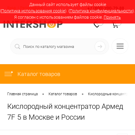
Данный сайт использует файлы cookie
Вход
Регистрация
+7 (800) 200-79-88
(
Политика использования cookie
). (
Политика конфиденциальности
).
Я согласен с использованием файлов cookie.
Принять
0
0
Каталог товаров
•
•
Главная страница
Каталог товаров
Кислородные концентратор
Кислородный концентратор Армед
7F 5 в Москве и России