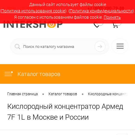
Данный сайт использует файлы cookie
Вход
Регистрация
+7 (800) 200-79-88
(
Политика использования cookie
). (
Политика конфиденциальности
).
Я согласен с использованием файлов cookie.
Принять
0
0
Каталог товаров
•
•
Главная страница
Каталог товаров
Кислородные концентратор
Кислородный концентратор Армед
7F 1L в Москве и России