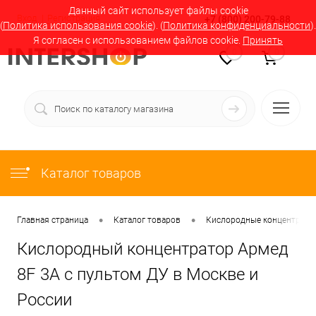
Данный сайт использует файлы cookie
Вход
Регистрация
+7 (800) 200-79-88
(
Политика использования cookie
). (
Политика конфиденциальности
).
Я согласен с использованием файлов cookie.
Принять
0
0
Каталог товаров
•
•
Главная страница
Каталог товаров
Кислородные концентратор
Кислородный концентратор Армед
8F 3A с пультом ДУ в Москве и
России