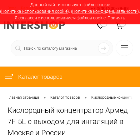
Данный сайт использует файлы cookie
Вход
Регистрация
+7 (800) 200-79-88
(
Политика использования cookie
). (
Политика конфиденциальности
).
Я согласен с использованием файлов cookie.
Принять
0
0
Каталог товаров
•
•
Главная страница
Каталог товаров
Кислородные концентратор
Кислородный концентратор Армед
7F 5L с выходом для ингаляций в
Москве и России