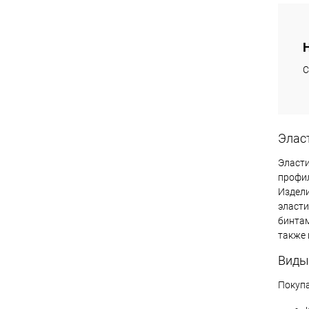
В
С
Элас
Эласти
профил
Издели
эласти
бинтам
также 
Виды
Покупа