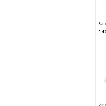
Бинт
1 4
В
Бинт