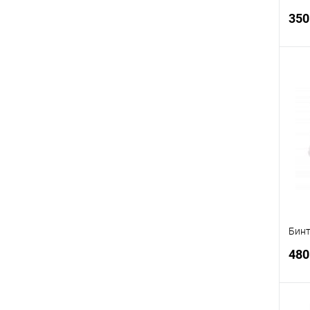
350
В
Бинт
480