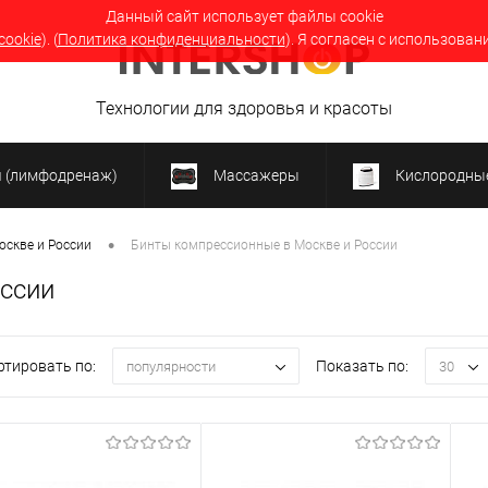
Данный сайт использует файлы cookie
cookie
). (
Политика конфиденциальности
). Я согласен с использован
Технологии для здоровья и красоты
я (лимфодренаж)
Массажеры
Кислородные
•
оскве и России
Бинты компрессионные в Москве и России
оссии
ртировать по:
Показать по:
популярности
30