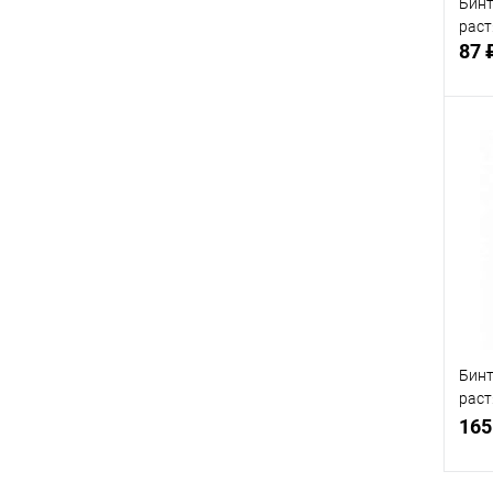
Бинт
рас
87 
В
Бинт
раст
инди
165