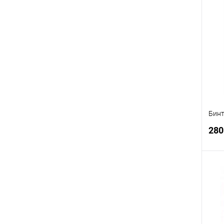
В
Бинт
280
В