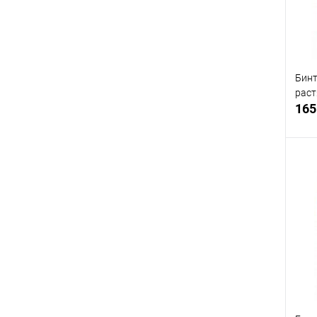
Бинт
рас
165
В