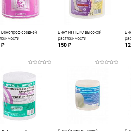
 Венопроф средней
Бинт ИНТЕКС высокой
Би
тяжимости
растяжимости
ра
 ₽
150 ₽
12
Подписаться
Подписаться
 избранное
В избранное
Недоступно
Недоступно