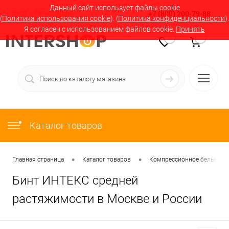
Данный сайт использует файлы cookie
Вход
Регистрация
+7 (800) 200-79-88
(
Политика использования cookie
). (
Политика конфиденциальности
).
Я согласен с использованием файлов cookie.
Принять
0
0
Каталог товаров
•
•
Главная страница
Каталог товаров
Компрессионное бельё в М
Бинт ИНТЕКС средней
растяжимости в Москве и России