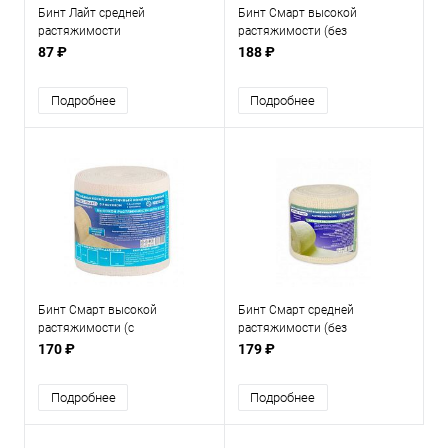
Бинт Лайт средней
Бинт Смарт высокой
растяжимости
растяжимости (без
индикатора)
87 ₽
188 ₽
Подробнее
Подробнее
Бинт Смарт высокой
Бинт Смарт средней
растяжимости (с
растяжимости (без
индикатором)
индикатора)
170 ₽
179 ₽
Подробнее
Подробнее