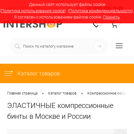
Данный сайт использует файлы cookie
Вход
Регистрация
+7 (800) 200-79-88
(
Политика использования cookie
). (
Политика конфиденциальности
).
Я согласен с использованием файлов cookie.
Принять
0
0
Каталог товаров
•
•
Главная страница
Каталог товаров
Компрессионное бельё в М
ЭЛАСТИЧНЫЕ компрессионные
бинты в Москве и России