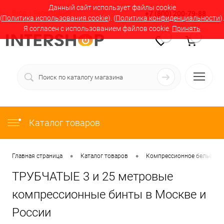
Данный сайт использует файлы cookie
Вход
Регистрация
+7 (800) 200-79-88
(
Политика использования cookie
). (
Политика конфиденциальности
).
Я согласен с использованием файлов cookie.
Принять
0
0
Каталог товаров
•
•
Главная страница
Каталог товаров
Компрессионное бельё в М
ТРУБЧАТЫЕ 3 и 25 метровые
компрессионные бинты в Москве и
России