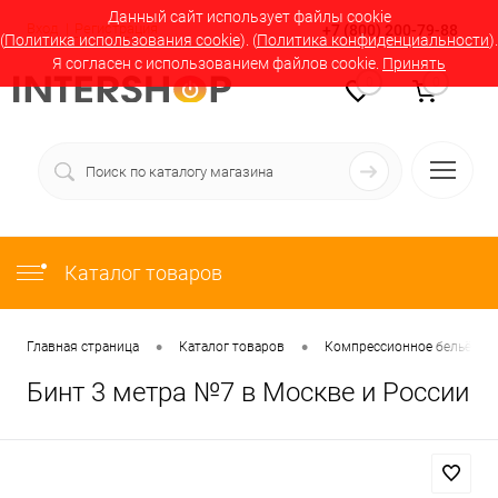
Данный сайт использует файлы cookie
Вход
Регистрация
+7 (800) 200-79-88
(
Политика использования cookie
). (
Политика конфиденциальности
).
Я согласен с использованием файлов cookie.
Принять
0
0
Каталог товаров
•
•
Главная страница
Каталог товаров
Компрессионное бельё в М
Бинт 3 метра №7 в Москве и России