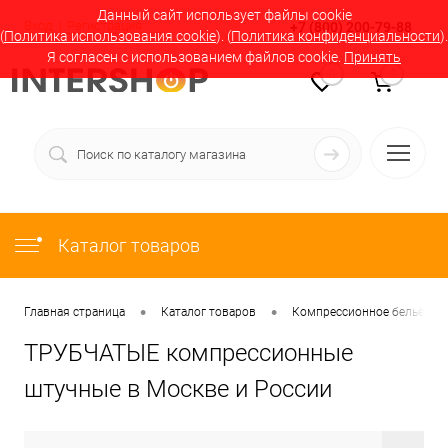
Данный сайт использует файлы cookie
Вход
Регистрация
+7 (800) 200-79-88
(
Политика использования cookie
). (
Политика конфиденциальности
).
Я согласен с использованием файлов cookie.
Принять
0
0
Каталог товаров
•
•
Главная страница
Каталог товаров
Компрессионное бельё в М
ТРУБЧАТЫЕ компрессионные
штучные в Москве и России