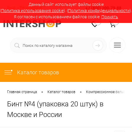
Данный сайт использует файлы cookie
Вход
Регистрация
+7 (800) 200-79-88
(
Политика использования cookie
). (
Политика конфиденциальности
).
Я согласен с использованием файлов cookie.
Принять
0
0
Каталог товаров
•
•
Главная страница
Каталог товаров
Компрессионное бельё в М
Бинт №4 (упаковка 20 штук) в
Москве и России