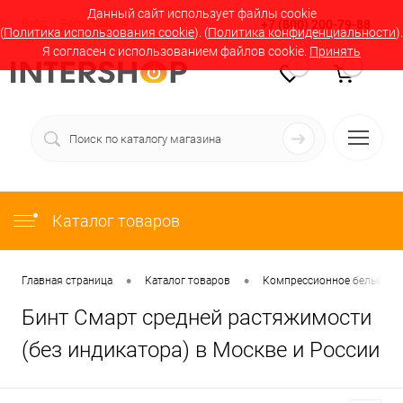
Данный сайт использует файлы cookie
Вход
Регистрация
+7 (800) 200-79-88
(
Политика использования cookie
). (
Политика конфиденциальности
).
Я согласен с использованием файлов cookie.
Принять
0
0
Каталог товаров
•
•
Главная страница
Каталог товаров
Компрессионное бельё в М
Бинт Смарт средней растяжимости
(без индикатора) в Москве и России