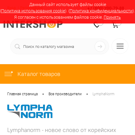
Данный сайт использует файлы cookie
Вход
Регистрация
+7 (800) 200-79-88
(
Политика использования cookie
). (
Политика конфиденциальности
).
Я согласен с использованием файлов cookie.
Принять
0
0
Каталог товаров
•
•
Главная страница
Все производители
LymphaNorm
Lymphanorm - новое слово от корейских