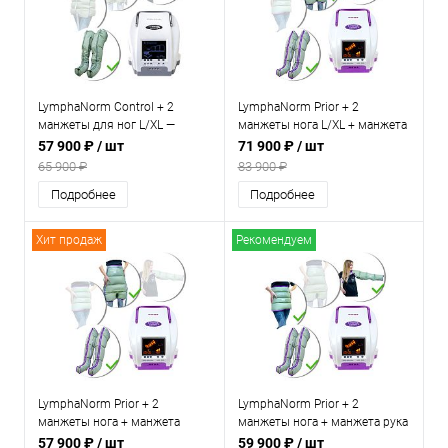
LymphaNorm Control + 2
LymphaNorm Prior + 2
манжеты для ног L/XL —
манжеты нога L/XL + манжета
профессиональный аппарат
рука + шорты — аппарат для
57 900 ₽
/ шт
71 900 ₽
/ шт
для прессотерапии и
прессотерапии и
65 900 ₽
83 900 ₽
лимфодренажа для дома и
лимфодренажа для дома
Подробнее
Подробнее
салона красоты
Хит продаж
Рекомендуем
LymphaNorm Prior + 2
LymphaNorm Prior + 2
манжеты нога + манжета
манжеты нога + манжета рука
шорты — аппарат для
+ манжета талия — аппарат
57 900 ₽
/ шт
59 900 ₽
/ шт