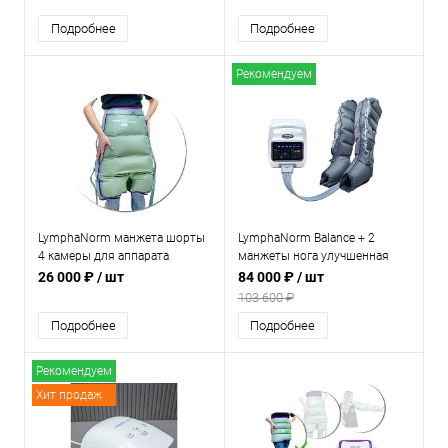
Подробнее
Подробнее
Рекомендуем
LymphaNorm манжета шорты
LymphaNorm Balance + 2
4 камеры для аппарата
манжеты нога улучшенная
прессотерапии и
выкройка —
26 000 ₽
/ шт
84 000 ₽
/ шт
лимфодренажа
профессиональный аппарат
103 600 ₽
для прессотерапии и
Подробнее
Подробнее
лимфодренажа для салона
красоты
Рекомендуем
Хит продаж
Новинка