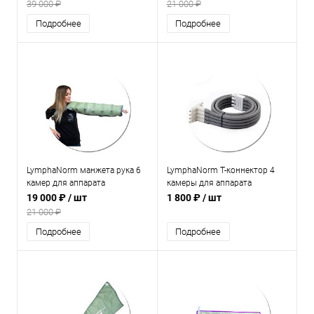
лимфодренажа
лимфодренажа
39 000 ₽
21 000 ₽
Подробнее
Подробнее
LymphaNorm манжета рука 6
LymphaNorm Т-коннектор 4
камер для аппарата
камеры для аппарата
прессотерапии и
прессотерапии и
19 000 ₽
/ шт
1 800 ₽
/ шт
лимфодренажа
лимфодренажа
21 000 ₽
Подробнее
Подробнее