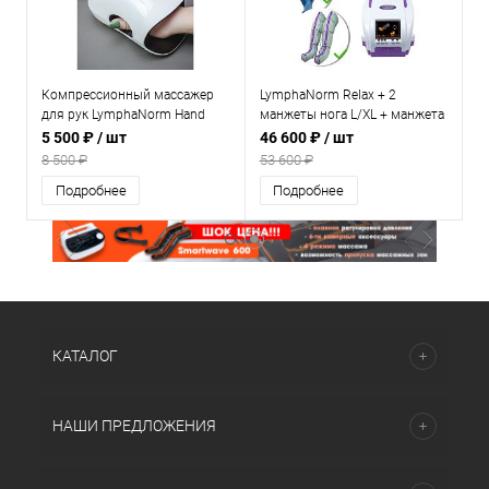
Компрессионный массажер
LymphaNorm Relax + 2
для рук LymphaNorm Hand
манжеты нога L/XL + манжета
Premium
пояс — аппарат для
5 500 ₽
/ шт
46 600 ₽
/ шт
прессотерапии и
8 500 ₽
53 600 ₽
лимфодренажа для дома
Подробнее
Подробнее
КАТАЛОГ
НАШИ ПРЕДЛОЖЕНИЯ