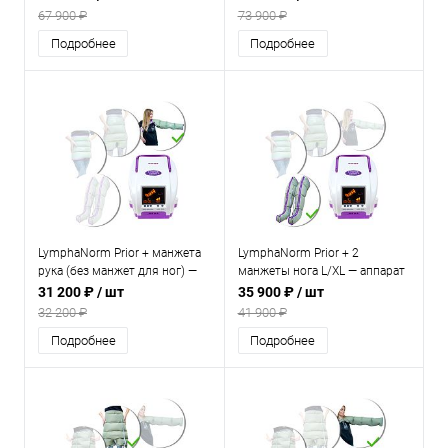
прессотерапии и
для прессотерапии и
67 900 ₽
73 900 ₽
лимфодренажа для дома
лимфодренажа для дома
Подробнее
Подробнее
LymphaNorm Prior + манжета
LymphaNorm Prior + 2
рука (без манжет для ног) —
манжеты нога L/XL — аппарат
аппарат для прессотерапии и
для прессотерапии и
31 200 ₽
/ шт
35 900 ₽
/ шт
лимфодренажа для дома
лимфодренажа для дома
32 200 ₽
41 900 ₽
Подробнее
Подробнее