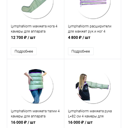
LymphaNorm манжета нога 4
LymphaNorm расширители
камеры для аппарата
для манжет рук и ног 4
прессотерапии и
камеры для аппарата
12 700 ₽
/ шт
4 800 ₽
/ шт
лимфодренажа
прессотерапии и
лимфодренажа
Подробнее
Подробнее
LymphaNorm манжета талии 4
LymphaNorm манжета рука
камеры для аппарата
L=82 см 4 камеры для
прессотерапии и
аппарата прессотерапии и
16 000 ₽
/ шт
16 000 ₽
/ шт
лимфодренажа
лимфодренажа