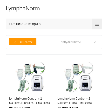
LymphaNorm
Уточните категорию:
Фильтр
популярности
LymphaNorm Control + 2
LymphaNorm Control + 2
манжеты нога L/XL + манжета
манжеты нога + манжета
рука + шорты —
шорты — профессиональный