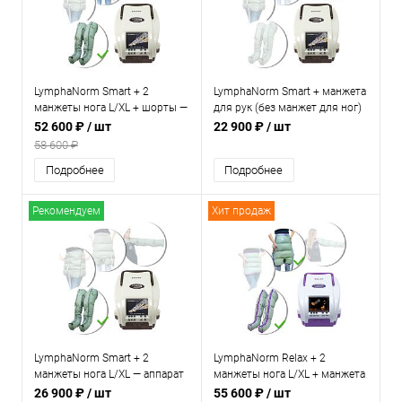
LymphaNorm Smart + 2
LymphaNorm Smart + манжета
манжеты нога L/XL + шорты —
для рук (без манжет для ног)
аппарат для прессотерапии и
— аппарат для прессотерапии
52 600 ₽
/ шт
22 900 ₽
/ шт
лимфодренажа для дома
и лимфодренажа для дома
58 600 ₽
Подробнее
Подробнее
Рекомендуем
Хит продаж
LymphaNorm Smart + 2
LymphaNorm Relax + 2
манжеты нога L/XL — аппарат
манжеты нога L/XL + манжета
для прессотерапии и
шорты — аппарат для
26 900 ₽
/ шт
55 600 ₽
/ шт