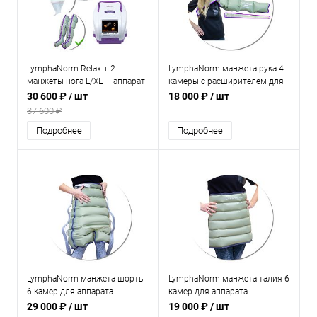
LymphaNorm Relax + 2
LymphaNorm манжета рука 4
манжеты нога L/XL — аппарат
камеры с расширителем для
для прессотерапии и
аппарата прессотерапии и
30 600 ₽
/ шт
18 000 ₽
/ шт
лимфодренажа для дома
лимфодренажа
37 600 ₽
Подробнее
Подробнее
LymphaNorm манжета-шорты
LymphaNorm манжета талия 6
6 камер для аппарата
камер для аппарата
прессотерапии и
прессотерапии и
29 000 ₽
/ шт
19 000 ₽
/ шт