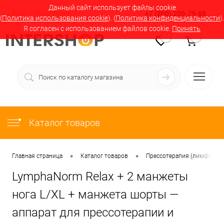
Данный сайт использует файлы cookie
Вход
Регистрация
+7 (800) 200-79-88
(
Политика использования cookie
). (
Политика конфиденциальности
).
Я согласен с использованием файлов cookie.
Принять
0
0
Каталог товаров
•
•
Главная страница
Каталог товаров
Прессотерапия (лимфодрен
LymphaNorm Relax + 2 манжеты
нога L/XL + манжета шорты —
аппарат для прессотерапии и