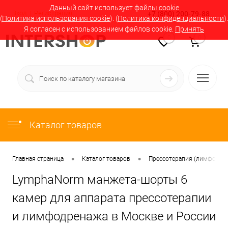
Данный сайт использует файлы cookie
Вход
Регистрация
+7 (800) 200-79-88
(
Политика использования cookie
). (
Политика конфиденциальности
).
Я согласен с использованием файлов cookie.
Принять
0
0
Каталог товаров
•
•
Главная страница
Каталог товаров
Прессотерапия (лимфодрен
LymphaNorm манжета-шорты 6
камер для аппарата прессотерапии
и лимфодренажа в Москве и России