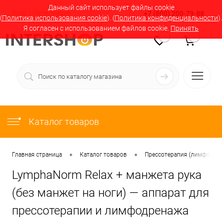
Данный сайт использует файлы cookie
Вход
Регистрация
+7 (800) 200-79-88
(
Политика использования cookie
). (
Политика конфиденциальности
).
Я согласен с использованием файлов cookie.
Принять
0
0
Каталог товаров
•
•
Главная страница
Каталог товаров
Прессотерапия (лимфодрен
LymphaNorm Relax + манжета рука
(без манжет на ноги) — аппарат для
прессотерапии и лимфодренажа