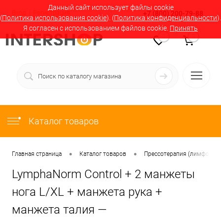
Данный сайт использует файлы cookie
Вход
Регистрация
+7 (800) 200-79-88
(
Политика использования cookie
). (
Политика конфиденциальности
).
Я согласен с использованием файлов cookie.
Принять
0
0
Каталог товаров
•
•
Главная страница
Каталог товаров
Прессотерапия (лимфодрен
LymphaNorm Control + 2 манжеты
нога L/XL + манжета рука +
манжета талия —