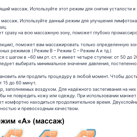
щий массаж. Используйте этот режим для снятия усталости и
массаж. Используйте данный режим для улучшения лимфотока 
шц.
ет сразу на всю массажную зону, поможет глубоко промассир
екции), поможет вам массажировать только определенную зон
ных режимов ( Режим В – Режим С – Режим А и тд.)
я с шагом в ~60 мм рт. ст. и имеет четыре ступени: от 50 до 20
ледует выбирать минимальное значение давления, постепенно
ановить или продлить процедуру в любой момент. Чтобы дос
 15 до 60 минут.
ер, заполняемых воздухом. Для надёжного застегивания на ни
обы не повредить кожу или одежду. При использовании манже
ет комфортно находиться продолжительное время. Двухслойны
чностью и превосходным качеством.