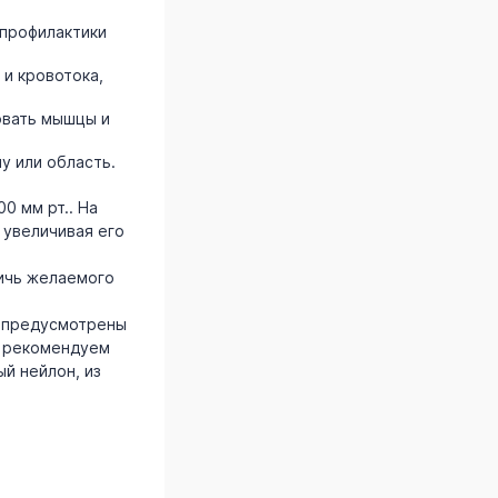
 профилактики
и кровотока,
овать мышцы и
у или область.
0 мм рт.. На
 увеличивая его
тичь желаемого
х предусмотрены
т рекомендуем
й нейлон, из