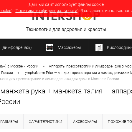
Данный сайт использует файлы cookie
cookie
). (
Политика конфиденциальности
). Я согласен с использован
Технологии для здоровья и красоты
я (лимфодренаж)
Массажеры
Кислородные
•
аж) в Москве и России
Аппараты прессотерапии и лимфодренажа в Моск
•
 России
LymphaNorm Prior — аппарат прессотерапии и лимфодренажа в 
ппарат для прессотерапии и лимфодренажа для дома в Москве и России
 манжета рука + манжета талия — аппар
России
РАЗМЕРЫ
ХАРАКТЕРИСТИКИ
АКСЕССУАРЫ
ПОХОЖИЕ Т