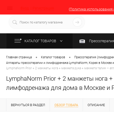
Вход
Регистрация
(
Политика использования 
КАТАЛОГ ТОВАРОВ
Прессотерапи
•
•
Главная страница
Каталог товаров
Прессотерапия (лимфодрен
Аппараты прессотерапии и лимфодренажа LymphaNorm, Корея в Москве и
LymphaNorm Prior + 2 манжеты нога + манжета рука + манжета талия — а
LymphaNorm Prior + 2 манжеты нога +
лимфодренажа для дома в Москве и 
ВЕРНУТЬСЯ В РАЗДЕЛ
ОБЗОР ТОВАРА
ОПИСАНИЕ