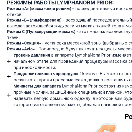
РЕЖИМЫ РАБОТЫ LYMPHANORM PRIOR:
– последовательный восходя
Режим «А» (массажный режим)
отеков.
- восходящий последовательный 
Режим «Б» (лимфодренаж)
вывода застоявшейся жидкости из мягких тканей тела и мы
- этот массаж воздейству
Режим С (Пульсирующий массаж)
ткани.
- установка массажной зоны (выбранные с
Режим «Секция»
- Поочередно будут включаться циклы массаж
Режим «Avto»
в аппарате LymphaNorm Prior изменяетс
Уровень давления
начальном этапе для проведения процедуры массажа с
при необходимости.
15 минут. Вы можете ост
Продолжительность процедуры
результата, время прессомассажа должно составлять от
LymphaNorm Prior состоят из кам
Манжеты для аппарата
прочные молнии, защищённые специальной планкой, чт
надевать лёгкую домашнюю одежду, в которой вам буд
которого изготовлены манжеты, обладает высокой про