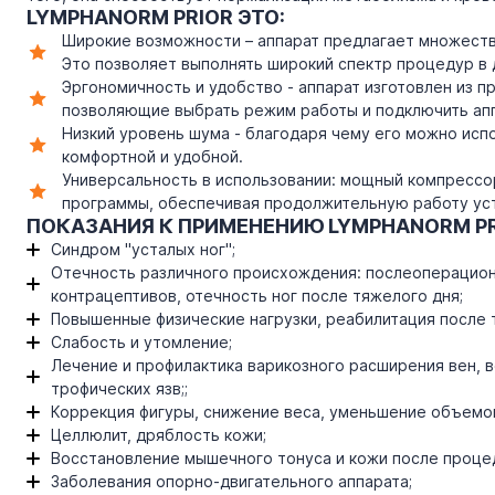
LYMPHANORM PRIOR ЭТО:
Широкие возможности – аппарат предлагает множеств
Это позволяет выполнять широкий спектр процедур в 
Эргономичность и удобство - аппарат изготовлен из пр
позволяющие выбрать режим работы и подключить апп
Низкий уровень шума - благодаря чему его можно исп
комфортной и удобной.
Универсальность в использовании: мощный компрессо
программы, обеспечивая продолжительную работу ус
ПОКАЗАНИЯ К ПРИМЕНЕНИЮ LYMPHANORM PR
Синдром "усталых ног";
Отечность различного происхождения: послеоперацион
контрацептивов, отечность ног после тяжелого дня;
Повышенные физические нагрузки, реабилитация после 
Слабость и утомление;
Лечение и профилактика варикозного расширения вен, в
трофических язв;;
Коррекция фигуры, снижение веса, уменьшение объемо
Целлюлит, дряблость кожи;
Восстановление мышечного тонуса и кожи после проце
Заболевания опорно-двигательного аппарата;