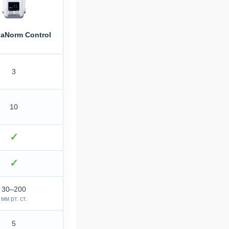
aNorm Control
3
10
✓
✓
30–200
мм рт. ст.
5