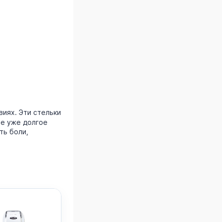
виях. Эти стельки
е уже долгое
ть боли,