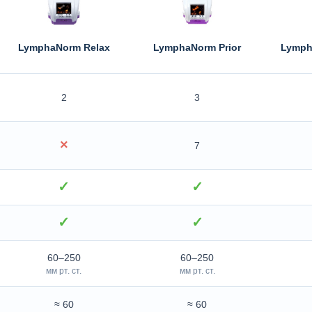
LymphaNorm Relax
LymphaNorm Prior
Lymph
2
3
×
7
✓
✓
✓
✓
60–250
60–250
мм рт. ст.
мм рт. ст.
≈ 60
≈ 60