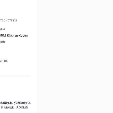
ктеристики
уем
RM, Южная Корея
рея
т. ст.
машних условиях.
и и мышц. Кроме