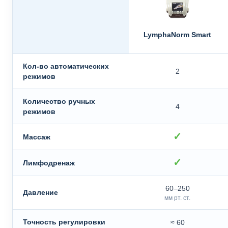
LymphaNorm Smart
Кол-во автоматических
2
режимов
Количество ручных
4
режимов
✓
Массаж
✓
Лимфодренаж
60–250
Давление
мм рт. ст.
Точность регулировки
≈ 60