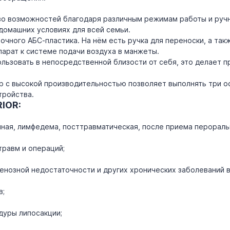
о возможностей благодаря различным режимам работы и ручн
домашних условиях для всей семьи.
очного АБС-пластика. На нём есть ручка для переноски, а такж
арат к системе подачи воздуха в манжеты.
ользовать в непосредственной близости от себя, это делает 
р с высокой производительностью позволяет выполнять три 
тройства.
IOR:
ная, лимфедема, посттравматическая, после приема перорал
травм и операций;
енозной недостаточности и других хронических заболеваний в
в;
дуры липосакции;