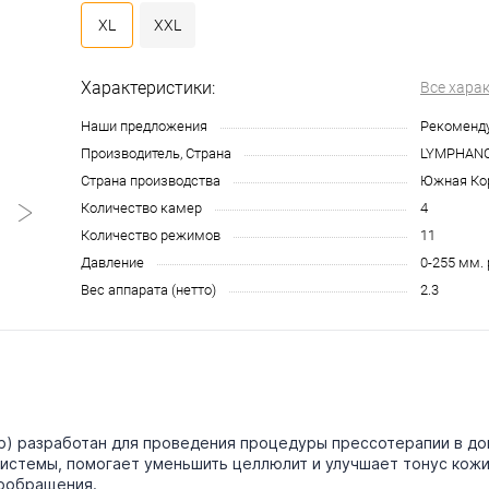
XL
XXL
Характеристики:
Все хара
Наши предложения
Рекоменд
Производитель, Страна
LYMPHANO
Страна производства
Южная Ко
Количество камер
4
Количество режимов
11
Давление
0-255 мм. р
Вес аппарата (нетто)
2.3
р) разработан для проведения процедуры прессотерапии в до
системы, помогает уменьшить целлюлит и улучшает тонус кож
вообращения.