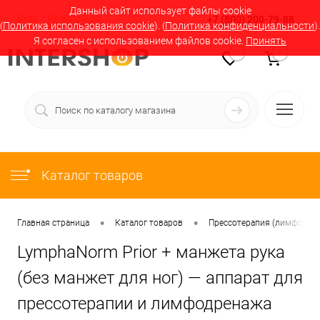
Данный сайт использует файлы cookie
Вход
Регистрация
+7 (800) 200-79-88
(
Политика использования cookie
). (
Политика конфиденциальности
).
Я согласен с использованием файлов cookie.
Принять
0
0
Каталог товаров
•
•
Главная страница
Каталог товаров
Прессотерапия (лимфодрен
LymphaNorm Prior + манжета рука
(без манжет для ног) — аппарат для
прессотерапии и лимфодренажа