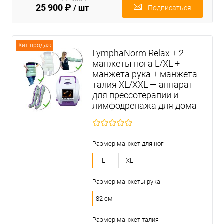
25 900 ₽
/ шт
Подписаться
Хит продаж
LymphaNorm Relax + 2
манжеты нога L/XL +
манжета рука + манжета
талия XL/XXL — аппарат
для прессотерапии и
лимфодренажа для дома
Размер манжет для ног
L
XL
Размер манжеты рука
82 см
Размер манжет талия