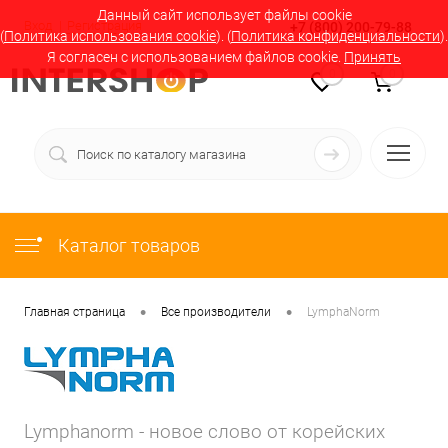
Данный сайт использует файлы cookie
Вход
Регистрация
+7 (800) 200-79-88
(
Политика использования cookie
). (
Политика конфиденциальности
).
Я согласен с использованием файлов cookie.
Принять
0
0
Каталог товаров
•
•
Главная страница
Все производители
LymphaNorm
Lymphanorm - новое слово от корейских