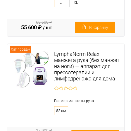
L
XL
63 600 ₽
55 600 ₽
/ шт
В корзину
Хит продаж
LymphaNorm Relax +
манжета рука (без манжет
на ноги) — аппарат для
прессотерапии и
лимфодренажа для дома
Размер манжеты рука
82 см
27 900 ₽