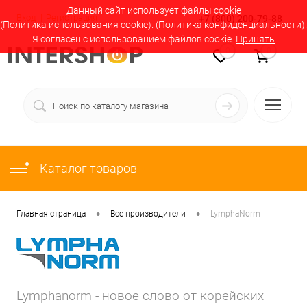
Данный сайт использует файлы cookie
Вход
Регистрация
+7 (800) 200-79-88
(
Политика использования cookie
). (
Политика конфиденциальности
).
Я согласен с использованием файлов cookie.
Принять
0
0
Каталог товаров
•
•
Главная страница
Все производители
LymphaNorm
Lymphanorm - новое слово от корейских