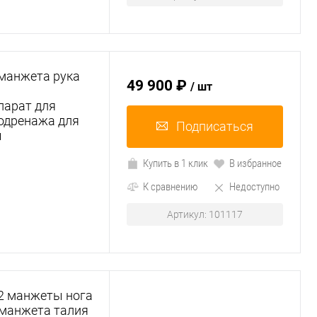
 манжета рука
49 900 ₽
/ шт
—
парат для
одренажа для
Подписаться
ы
Купить в 1 клик
В избранное
К сравнению
Недоступно
Артикул: 101117
 2 манжеты нога
 манжета талия