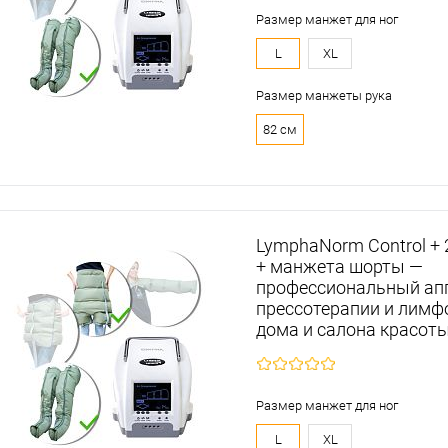
Размер манжет для ног
L
XL
Размер манжеты рука
82 см
LymphaNorm Control +
+ манжета шорты —
профессиональный ап
прессотерапии и лимф
дома и салона красот
Размер манжет для ног
L
XL