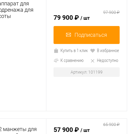
аппарат для
одренажа для
97 900 ₽
асоты
79 900 ₽
/ шт
Подписаться
Купить в 1 клик
В избранное
К сравнению
Недоступно
Артикул: 101199
65 900 ₽
 2 манжеты для
57 900 ₽
/ шт