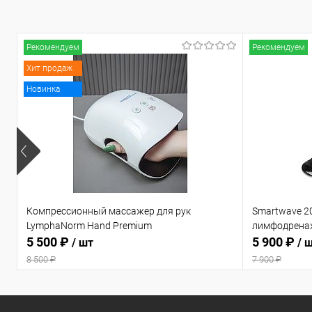
Рекомендуем
Рекомендуем
Хит продаж
Новинка
Компрессионный массажер для рук
Smartwave 2
LymphaNorm Hand Premium
лимфодрена
5 500 ₽
5 900 ₽
/ шт
/ 
8 500 ₽
7 900 ₽