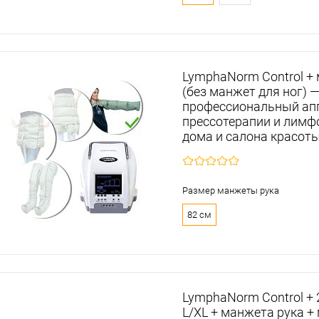
LymphaNorm Control +
(без манжет для ног) 
профессиональный ап
прессотерапии и лимф
дома и салона красот
Размер манжеты рука
82 см
LymphaNorm Control +
L/XL + манжета рука +