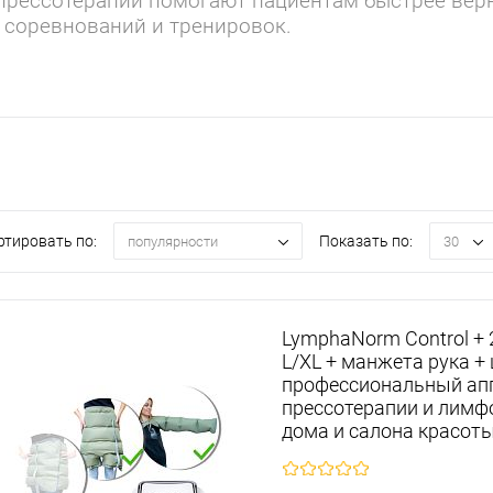
прессотерапии помогают пациентам быстрее верн
 соревнований и тренировок.
ртировать по:
Показать по:
популярности
30
LymphaNorm Control +
L/XL + манжета рука +
профессиональный ап
прессотерапии и лимф
дома и салона красот