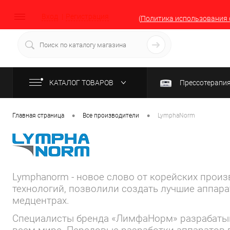
Вход
Регистрация
(
Политика использования 
КАТАЛОГ ТОВАРОВ
Прессотерапи
•
•
Главная страница
Все производители
LymphaNorm
Lymphanorm - новое слово от корейских прои
технологий, позволили создать лучшие аппара
медцентрах.
Специалисты бренда «ЛимфаНорм» разрабатыва