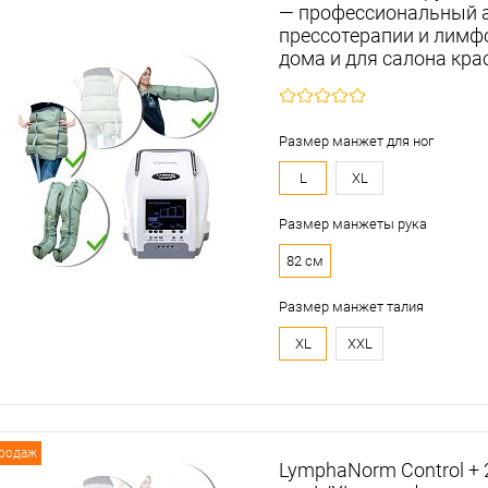
— профессиональный 
прессотерапии и лимф
дома и для салона кр
Размер манжет для ног
L
XL
Размер манжеты рука
82 см
Размер манжет талия
XL
XXL
продаж
LymphaNorm Control +