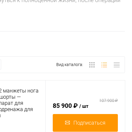
уться к полноценной жизни, после операций
Вид каталога:
 2 манжеты нога
 шорты —
107 900 ₽
парат для
85 900 ₽
/ шт
одренажа для
ы
Подписаться