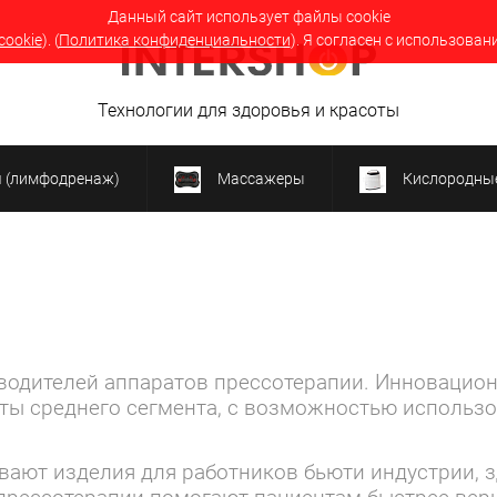
Данный сайт использует файлы cookie
cookie
). (
Политика конфиденциальности
). Я согласен с использован
Технологии для здоровья и красоты
я (лимфодренаж)
Массажеры
Кислородные
зводителей аппаратов прессотерапии. Инновацио
ты среднего сегмента, с возможностью использова
ют изделия для работников бьюти индустрии, зд