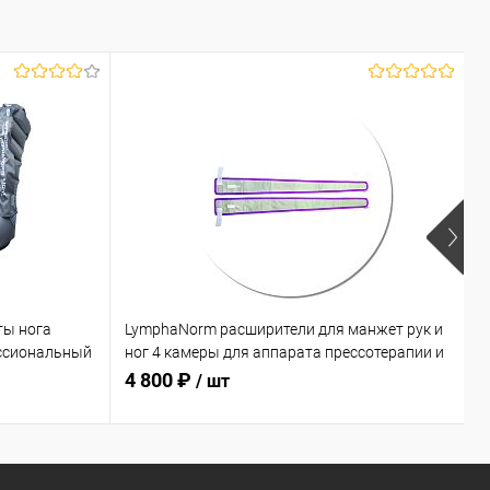
ты нога
LymphaNorm расширители для манжет рук и
L
ссиональный
ног 4 камеры для аппарата прессотерапии и
к
лимфодренажа
л
4 800 ₽
1
/ шт
соты