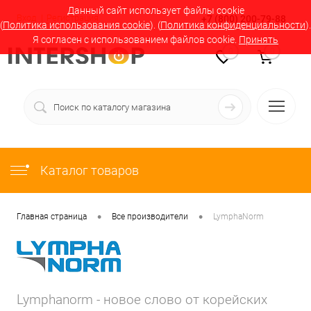
Данный сайт использует файлы cookie
Вход
Регистрация
+7 (800) 200-79-88
(
Политика использования cookie
). (
Политика конфиденциальности
).
Я согласен с использованием файлов cookie.
Принять
0
0
Каталог товаров
•
•
Главная страница
Все производители
LymphaNorm
Lymphanorm - новое слово от корейских