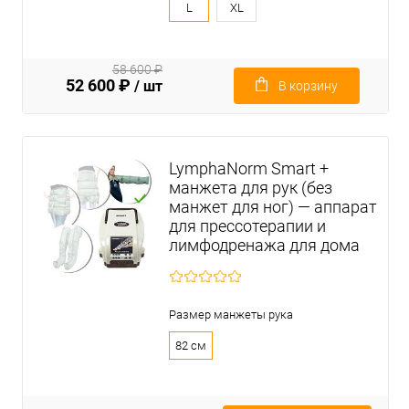
L
XL
58 600 ₽
52 600 ₽
/ шт
В корзину
LymphaNorm Smart +
манжета для рук (без
манжет для ног) — аппарат
для прессотерапии и
лимфодренажа для дома
Размер манжеты рука
82 см