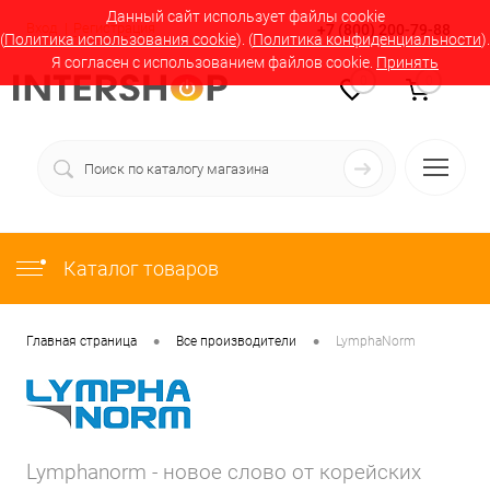
Данный сайт использует файлы cookie
Вход
Регистрация
+7 (800) 200-79-88
(
Политика использования cookie
). (
Политика конфиденциальности
).
Я согласен с использованием файлов cookie.
Принять
0
0
Каталог товаров
•
•
Главная страница
Все производители
LymphaNorm
Lymphanorm - новое слово от корейских