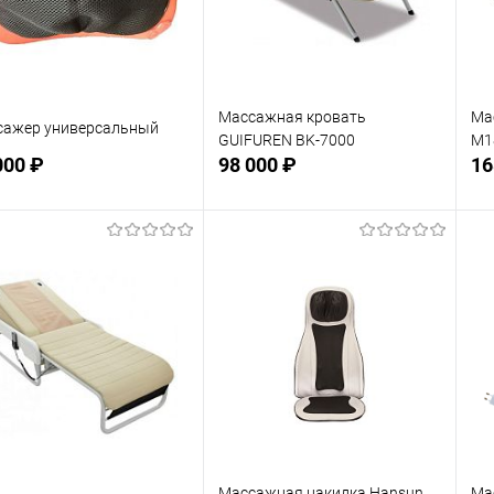
Массажная кровать
Ма
сажер универсальный
GUIFUREN BK-7000
М1
000 ₽
98 000 ₽
16
Подписаться
Подписаться
 избранное
В избранное
Недоступно
Недоступно
Массажная накидка Hansun
Ма