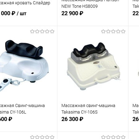
ажная кровать Слайдер
NEW Tone HS8009
Ta
 000 ₽
22 900 ₽
22
/ шт
Подписаться
Подписаться
В избранное
 избранное
Недоступно
Недоступно
сажная Свинг-машина
Массажная свинг-машина
Ма
sima CY-106L
Takasima CY-106S
Ta
600 ₽
26 300 ₽
26