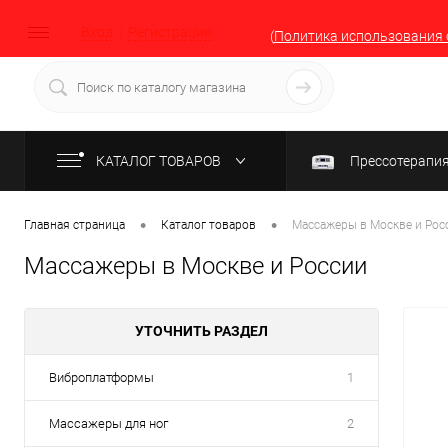
Вход
Регистрация
(
Политика использования 
КАТАЛОГ ТОВАРОВ
Прессотерапи
•
•
Главная страница
Каталог товаров
Массажеры в Москве и Рос
Массажеры в Москве и России
УТОЧНИТЬ РАЗДЕЛ
Виброплатформы
1
Массажеры для ног
2