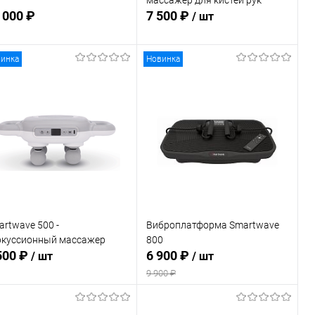
 000 ₽
7 500 ₽
/ шт
инка
Новинка
Подписаться
В корзину
В избранное
В избранное
В наличии
Недоступно
rtwave 500 -
Виброплатформа Smartwave
ркуссионный массажер
800
500 ₽
6 900 ₽
/ шт
/ шт
9 900 ₽
В корзину
Подписаться