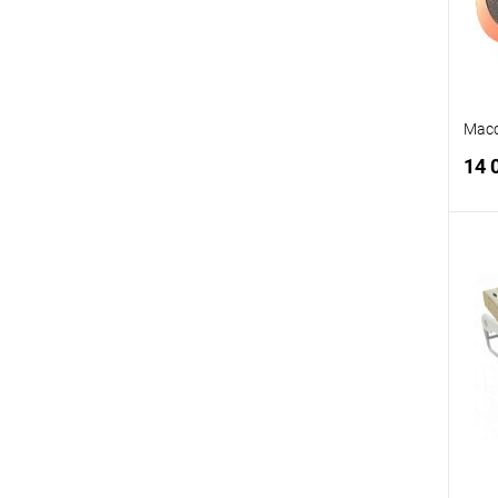
Мас
14 
В