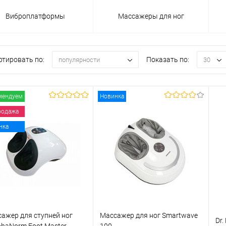
Виброплатформы
Массажеры для ног
ртировать по:
Показать по:
популярности
30
мендуем
Новинка
родажа
нка
ажер для ступней ног
Массажер для ног Smartwave
Dr.
haNorm Foot Master
100