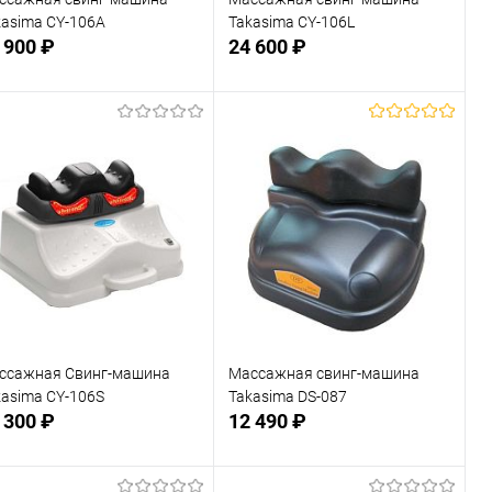
kasima CY-106A
Takasima CY-106L
 900 ₽
24 600 ₽
Подписаться
Подписаться
В избранное
В избранное
Недоступно
Недоступно
ссажная Свинг-машина
Массажная свинг-машина
kasima CY-106S
Takasima DS-087
 300 ₽
12 490 ₽