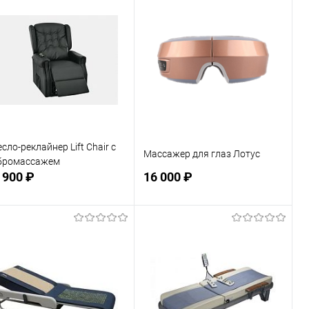
В избранное
В наличии
В избранное
Недоступно
сло-реклайнер Lift Chair с
Массажер для глаз Лотус
бромассажем
 900 ₽
16 000 ₽
Подписаться
Подписаться
В избранное
В избранное
Недоступно
Недоступно