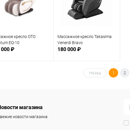
ажное кресло OTO
Массажное кресло Takasima
tum EQ-10
Venerdi Bravo
 000 ₽
180 000 ₽
Подписаться
Подписаться
Назад
1
2
 избранное
В избранное
Недоступно
Недоступно
 корпуса
Новости магазина
ый
Чёрный
вежие новости магазина