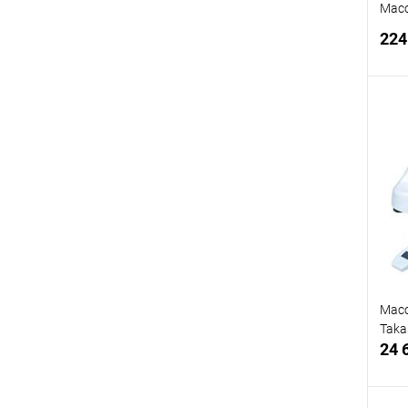
Масс
224
В
Мас
Taka
24 