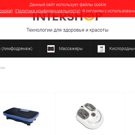
Данный сайт использует файлы cookie
cookie
). (
Политика конфиденциальности
). Я согласен с использован
Технологии для здоровья и красоты
я (лимфодренаж)
Массажеры
Кислородные
сии