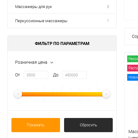
Массажеры для рук
3
Перкуссионные массажеры
1
Со
ФИЛЬТР ПО ПАРАМЕТРАМ
Реко
Розничная цена
Расп
От
До
Нови
Показать
Сбросить
Масс
Lymp