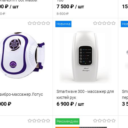
00 ₽
7 500 ₽
15
/ шт
/ шт
0 ₽
8 500 ₽
Новинка
Нов
Подписаться
В корзину
 избранное
В избранное
В наличии
Недоступно
Smartwave 300 - массажер для
Sma
 вибро-массажер Лотус
кистей рук
пе
000 ₽
6 900 ₽
3 
/ шт
Рекомендуем
Подписаться
В корзину