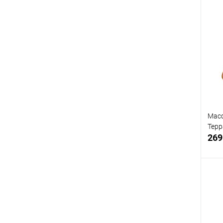
В
Масс
Терр
269
В