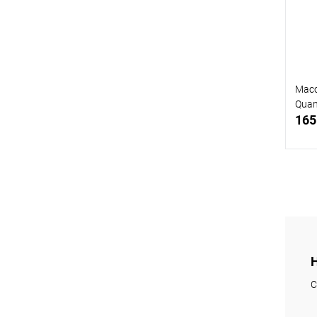
Масс
Quan
165
В
Цвет
сер
С