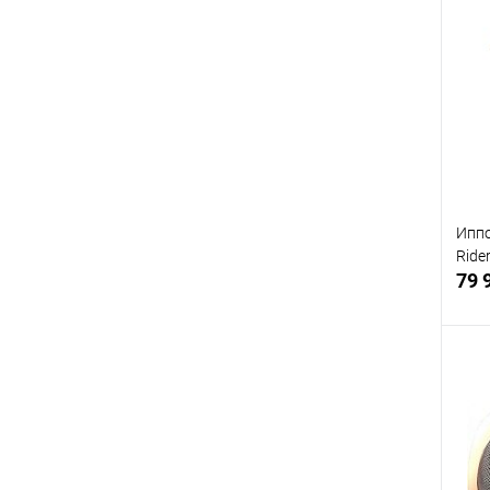
В
Иппо
Ride
79 
В