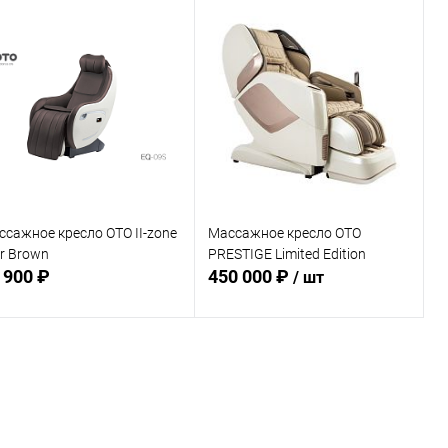
Подписаться
Подписаться
В избранное
В избранное
Недоступно
Недоступно
ссажное кресло OTO II-zone
Массажное кресло OTO
r Brown
PRESTIGE Limited Edition
 900 ₽
450 000 ₽
/ шт
Подписаться
Подписаться
В избранное
В избранное
Недоступно
Недоступно