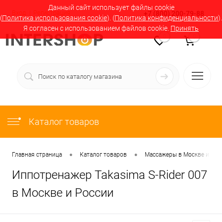
Данный сайт использует файлы cookie
Вход
Регистрация
+7 (800) 200-79-88
(
Политика использования cookie
). (
Политика конфиденциальности
).
Я согласен с использованием файлов cookie.
Принять
0
0
Каталог товаров
•
•
Главная страница
Каталог товаров
Массажеры в Москве и Рос
Иппотренажер Takasima S-Rider 007
в Москве и России