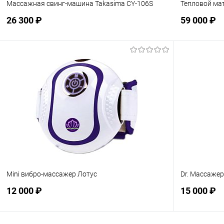
Массажная свинг-машина Takasima CY-106S
Тепловой ма
26 300 ₽
59 000 ₽
Подписаться
В избранное
Недоступно
В избранн
Mini вибро-массажер Лотус
Dr. Массажер
12 000 ₽
15 000 ₽