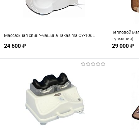
Тепловой мат
Массажная свинг-машина Takasima CY-106L
турмалин)
24 600 ₽
29 000 ₽
Подписаться
В избранное
Недоступно
В избранн