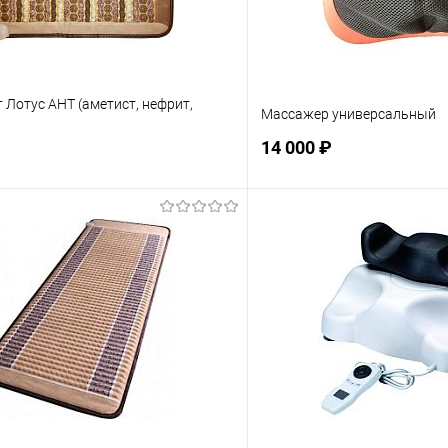
 Лотус АНТ (аметист, нефрит,
Массажер универсальный
14 000 ₽
Подписаться
Подпис
ое
Недоступно
В избранное