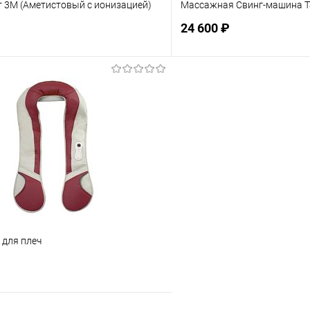
т 3М (Аметистовый с ионизацией)
Массажная Свинг-машина T
24 600 ₽
Подписаться
Подпис
ое
Недоступно
В избранное
 для плеч