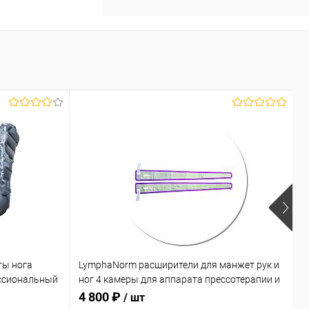
ты нога
LymphaNorm расширители для манжет рук и
L
ссиональный
ног 4 камеры для аппарата прессотерапии и
к
лимфодренажа
л
4 800 ₽
1
/ шт
соты