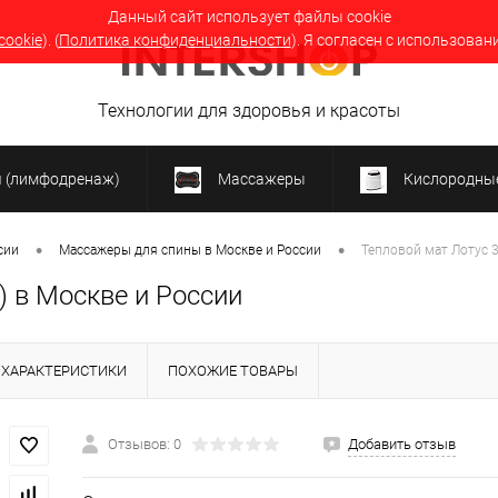
Данный сайт использует файлы cookie
cookie
). (
Политика конфиденциальности
). Я согласен с использован
Технологии для здоровья и красоты
я (лимфодренаж)
Массажеры
Кислородные
•
•
сии
Массажеры для спины в Москве и России
Тепловой мат Лотус 3
) в Москве и России
ХАРАКТЕРИСТИКИ
ПОХОЖИЕ ТОВАРЫ
Отзывов: 0
Добавить отзыв