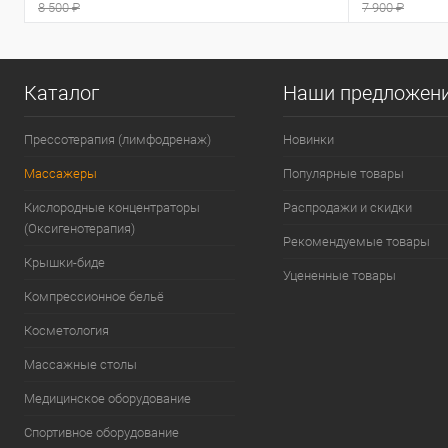
8 500 ₽
7 900 ₽
Каталог
Наши предложен
Прессотерапия (лимфодренаж)
Новинки
Массажеры
Популярные товары
Кислородные концентраторы
Распродажи и скидки
(Оксигенотерапия)
Рекомендуемые товары
Крышки-биде
Уцененные товары
Компрессионное бельё
Косметология
Массажные столы
Медицинское оборудование
Спортивное оборудование