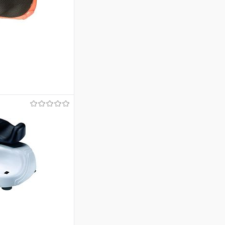
аться
Недоступно