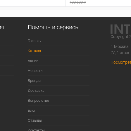
103 600 ₽
ия
Помощь и сервисы
Copyright 
Главная
г. Москва,
Каталог
"А", 1 этаж
Акции
Посмотрет
Новости
Бренды
Доставка
Вопрос ответ
Блог
Отзывы
Контакты