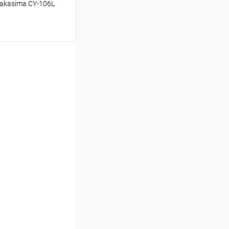
akasima CY-106L
аться
Недоступно