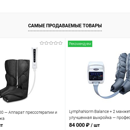
Подписаться
ое
Недоступно
САМЫЕ ПРОДАВАЕМЫЕ ТОВАРЫ
Рекомендуем
LymphaNorm Balance + 2 манже
00 — Аппарат прессотерапии и
улучшенная выкройка — профе
жа
аппарат для прессотерапии и
84 000 ₽
шт
/ шт
лимфодренажа для салона кра