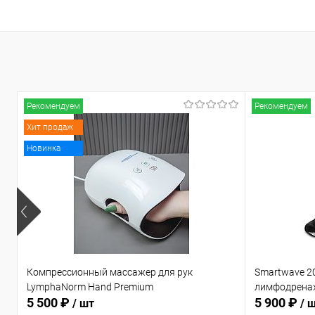
Подписаться
В избранное
Недоступно
В избранн
Рекомендуем
Рекомендуем
Хит продаж
Новинка
Компрессионный массажер для рук
Smartwave 2
LymphaNorm Hand Premium
лимфодрена
5 500 ₽
5 900 ₽
/ шт
/ 