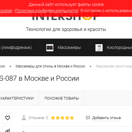
Данный сайт использует файлы cookie
cookie
). (
Политика конфиденциальности
). Я согласен с использован
Технологии для здоровья и красоты
я (лимфодренаж)
Массажеры
Кислородные
•
•
сии
Массажеры для спины в Москве и России
Массажная свинг-маш
-087 в Москве и России
ХАРАКТЕРИСТИКИ
ПОХОЖИЕ ТОВАРЫ
Отзывов: 0
Добавить отзыв