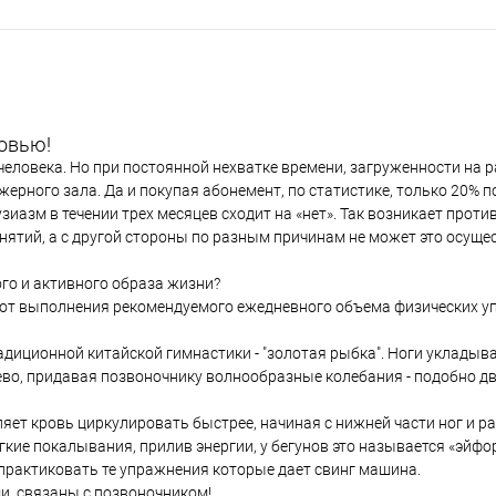
ровью!
человека. Но при постоянной нехватке времени, загруженности на р
ерного зала. Да и покупая абонемент, по статистике, только 20% 
азм в течении трех месяцев сходит на «нет». Так возникает против
ятий, а с другой стороны по разным причинам не может это осущес
ого и активного образа жизни?
 и от выполнения рекомендуемого ежедневного объема физических 
диционной китайской гимнастики - "золотая рыбка". Ноги укладыв
ево, придавая позвоночнику волнообразные колебания - подобно д
яет кровь циркулировать быстрее, начиная с нижней части ног и р
кие покалывания, прилив энергии, у бегунов это называется «эйфо
практиковать те упражнения которые дает свинг машина.
, связаны с позвоночником!