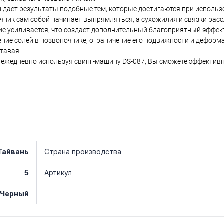
и дает результаты подобные тем, которые достигаются при исполь
чник сам собой начинает выпрямляться, а сухожилия и связки рас
е усиливается, что создает дополнительный благоприятный эффект
ние солей в позвоночнике, ограничение его подвижности и деформ
тавая!
ь ежедневно используя свинг-машину DS-087, Вы сможете эффекти
Тайвань
Страна производства
5
Артикул
Черный