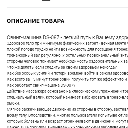
ОПИСАНИЕ ТОВАРА
Свинг-машина DS-087 - легкий путь к Вашему здо
Здоровое тело при минимуме физических затрат - вечная мечта 
плохой погоде трудно найти возможность для посещения тренаж
тренажерный зал регулярно. У остальных первоначальный энтузи
стороны человек понимает необходимость оздоровительных зан
Что же делать, если следить за своим здоровьем некогда?
Как без особых усилий и потери времени войти в режим здоров
Как всего за 15 минут тренировки получить тот же эффект что
Как работает свинг-машина DS-087?
Действие массажёра основано на классическом упражнении тра
специальный валик, который начинает вибрировать вправо-вл
рыбки.
Мягкое раскачивающее движение из стороны в сторону, заставл
всему телу. Впоследствии, многие пользователи испытывают лег
которых болезнь или возраст ограничивают в движении, могут 
Важно! 80% проблем, вызываемых хроническими заболеваниями