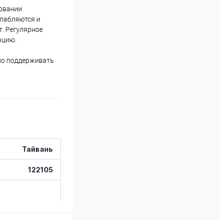
зовании
слабляются и
. Регулярное
ацию.
вно поддерживать
Тайвань
122105