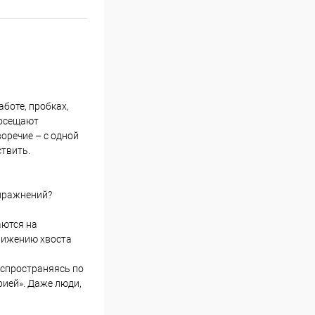
аботе, пробках,
посещают
оречие – с одной
твить.
упражнений?
аются на
вижению хвоста
аспространяясь по
рией». Даже люди,