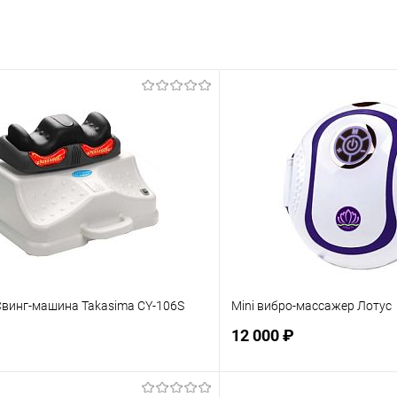
винг-машина Takasima CY-106S
Mini вибро-массажер Лотус
12 000 ₽