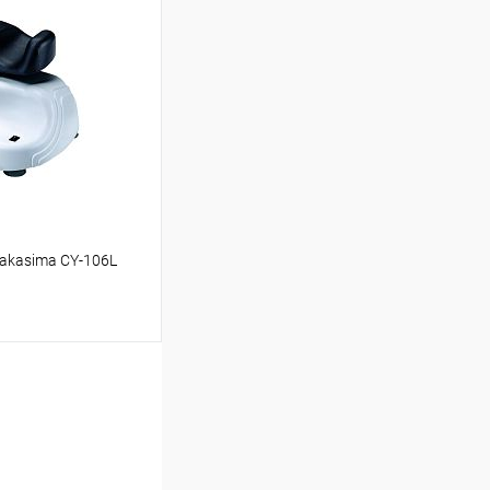
аться
Недоступно
akasima CY-106L
аться
Недоступно