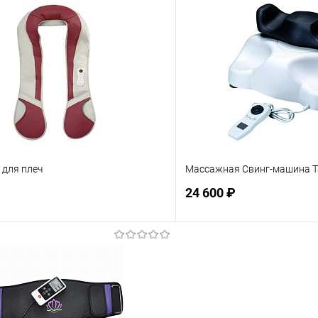
Подписаться
Подпис
ое
Недоступно
В избранное
 для плеч
Массажная Свинг-машина T
24 600 ₽
Подписаться
Подпис
ое
Недоступно
В избранное