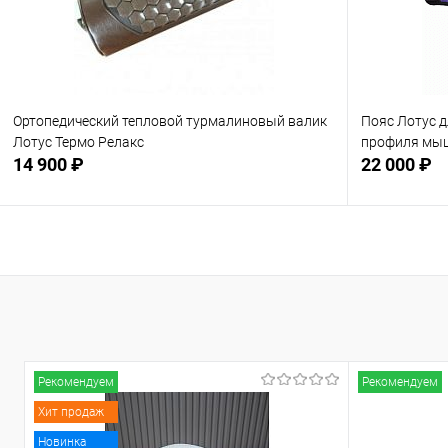
Ортопедический тепловой турмалиновый валик
Пояс Лотус 
Лотус Термо Релакс
профиля мы
14 900 ₽
22 000 ₽
Подписаться
В избранное
Недоступно
В избранн
Рекомендуем
Рекомендуем
Хит продаж
Новинка