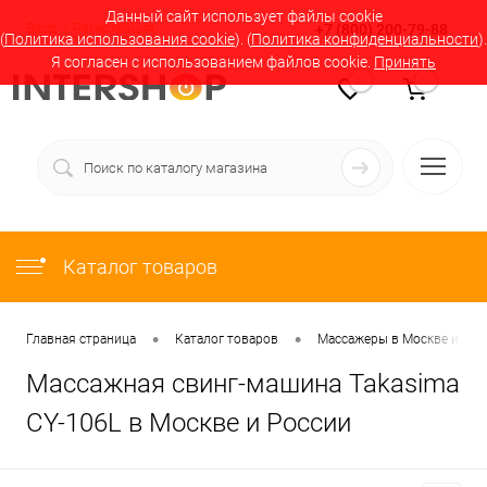
Данный сайт использует файлы cookie
Вход
Регистрация
+7 (800) 200-79-88
(
Политика использования cookie
). (
Политика конфиденциальности
).
Я согласен с использованием файлов cookie.
Принять
0
0
Каталог товаров
•
•
Главная страница
Каталог товаров
Массажеры в Москве и Рос
Массажная свинг-машина Takasima
CY-106L в Москве и России