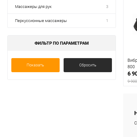
Массажеры для рук
3
Перкуссионные массажеры
1
ФИЛЬТР ПО ПАРАМЕТРАМ
Виб
Показать
Сбросить
800
6 9
9 900
В
С