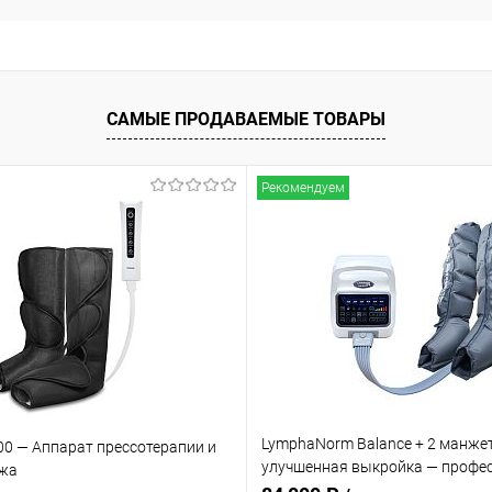
САМЫЕ ПРОДАВАЕМЫЕ ТОВАРЫ
Рекомендуем
LymphaNorm Balance + 2 манже
00 — Аппарат прессотерапии и
улучшенная выкройка — профе
жа
аппарат для прессотерапии и