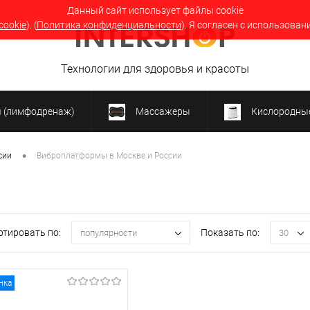
Данный сайт использует файлы cookie
cookie
). (
Политика конфиденциальности
). Я согласен с использован
Технологии для здоровья и красоты
я (лимфодренаж)
Массажеры
Кислородные
•
сии
Виброплатформы в Москве и России
ртировать по:
Показать по:
популярности
30
нка