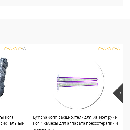
ты нога
LymphaNorm расширители для манжет рук и
L
ссиональный
ног 4 камеры для аппарата прессотерапии и
к
лимфодренажа
л