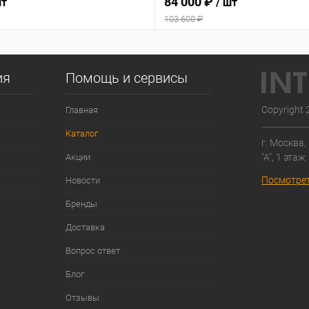
84 000 ₽
шт
/ шт
лимфодренажа для салона кра
103 600 ₽
ия
Помощь и сервисы
Copyright 
Главная
Каталог
г. Москва,
"А", 1 этаж
Акции
Посмотрет
Новости
Бренды
Доставка
Вопрос ответ
Блог
Отзывы