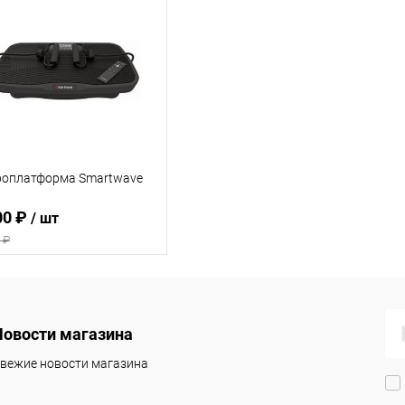
роплатформа Smartwave
00 ₽
/ шт
 ₽
Подписаться
Новости магазина
 избранное
Недоступно
вежие новости магазина