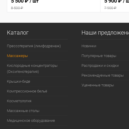
5 500 ₽
5 900 ₽
/ шт
/ 
8 500 ₽
7 900 ₽
Каталог
Наши предложен
Прессотерапия (лимфодренаж)
Новинки
Массажеры
Популярные товары
Кислородные концентраторы
Распродажи и скидки
(Оксигенотерапия)
Рекомендуемые товары
Крышки-биде
Уцененные товары
Компрессионное бельё
Косметология
Массажные столы
Медицинское оборудование