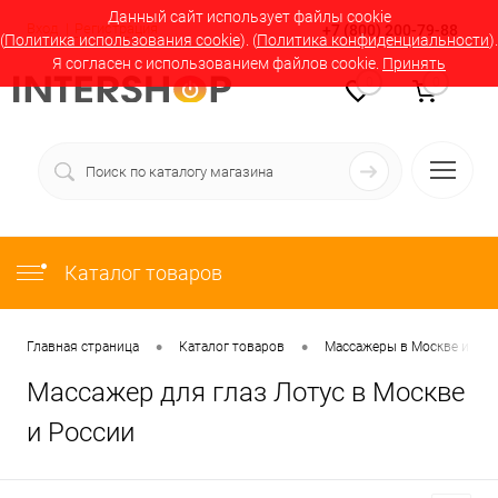
Данный сайт использует файлы cookie
Вход
Регистрация
+7 (800) 200-79-88
(
Политика использования cookie
). (
Политика конфиденциальности
).
Я согласен с использованием файлов cookie.
Принять
0
0
Каталог товаров
•
•
Главная страница
Каталог товаров
Массажеры в Москве и Рос
Массажер для глаз Лотус в Москве
и России