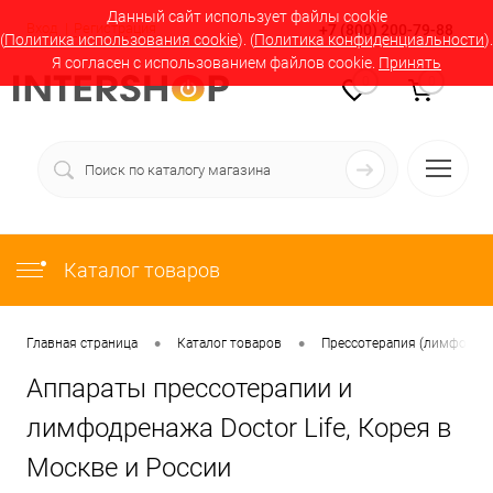
Данный сайт использует файлы cookie
Вход
Регистрация
+7 (800) 200-79-88
(
Политика использования cookie
). (
Политика конфиденциальности
).
Я согласен с использованием файлов cookie.
Принять
0
0
Каталог товаров
•
•
Главная страница
Каталог товаров
Прессотерапия (лимфодрен
Аппараты прессотерапии и
лимфодренажа Doctor Life, Корея в
Москве и России