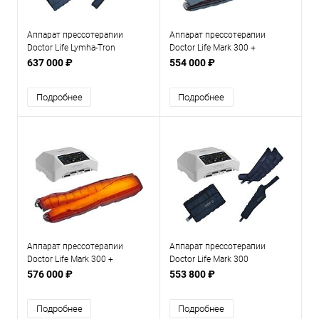
Аппарат прессотерапии
Аппарат прессотерапии
Doctor Life Lymha-Tron
Doctor Life Mark 300 +
раздельная комплектация
комбинезон
637 000 ₽
554 000 ₽
Подробнее
Подробнее
Аппарат прессотерапии
Аппарат прессотерапии
Doctor Life Mark 300 +
Doctor Life Mark 300
комбинезон + инфракрасный
раздельная комплектация
576 000 ₽
553 800 ₽
прогрев
Подробнее
Подробнее