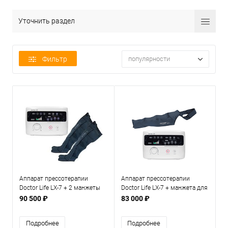
Уточнить раздел
Фильтр
популярности
Аппарат прессотерапии
Аппарат прессотерапии
Doctor Life LX-7 + 2 манжеты
Doctor Life LX-7 + манжета для
для ног
руки
90 500 ₽
83 000 ₽
Подробнее
Подробнее