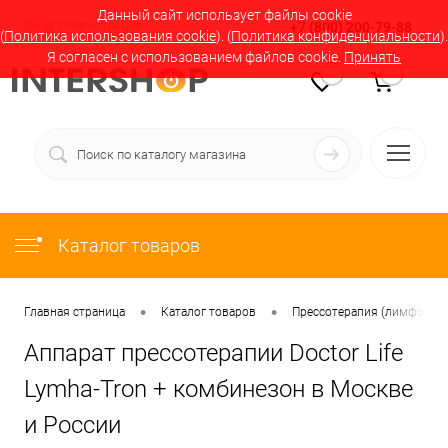
Данный сайт использует файлы cookie
Вход
Регистрация
+7 (800) 200-79-88
(
Политика использования cookie
). (
Политика конфиденциальности
).
Я согласен с использованием файлов cookie.
Принять
0
0
Каталог товаров
•
•
Главная страница
Каталог товаров
Прессотерапия (лимфодрен
Аппарат прессотерапии Doctor Life
Lymha-Tron + комбинезон в Москве
и России