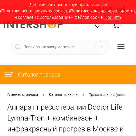
Данный сайт использует файлы cookie
Вход
Регистрация
+7 (800) 200-79-88
(
Политика использования cookie
). (
Политика конфиденциальности
).
Я согласен с использованием файлов cookie.
Принять
0
0
Каталог товаров
•
•
Главная страница
Каталог товаров
Прессотерапия (лимфодрен
Аппарат прессотерапии Doctor Life
Lymha-Tron + комбинезон +
инфракрасный прогрев в Москве и