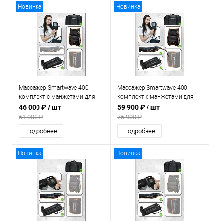
Новинка
Новинка
Массажер Smartwave 400
Массажер Smartwave 400
комплект с манжетами для
комплект с манжетами для
ног и манжетой-шорты
ног и манжетой-шорты и
46 000 ₽
/ шт
59 900 ₽
/ шт
рукой
61 000 ₽
76 900 ₽
Подробнее
Подробнее
Новинка
Новинка