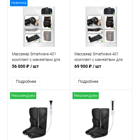
Новинка
Массажер Smartwave 401
Массажер Smartwave 401
комплект с манжетами для
комплект с манжетами для
ног и манжетой-шорты
ног и манжетой-шорты и
56 000 ₽
/ шт
69 900 ₽
/ шт
рукой
Подробнее
Подробнее
Рекомендуем
Рекомендуем