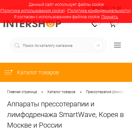
Данный сайт использует файлы cookie
Вход
Регистрация
+7 (800) 200-79-88
(
Политика использования cookie
). (
Политика конфиденциальности
).
Я согласен с использованием файлов cookie.
Принять
0
0
Каталог товаров
•
•
Главная страница
Каталог товаров
Прессотерапия (лимфодрен
Аппараты прессотерапии и
лимфодренажа SmartWave, Корея в
Москве и России