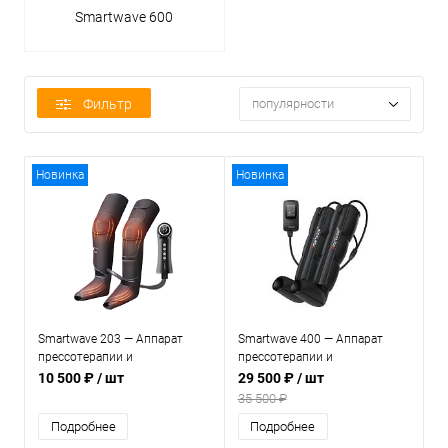
Smartwave 600
Фильтр
популярности
Новинка
Новинка
Smartwave 203 — Аппарат
Smartwave 400 — Аппарат
прессотерапии и
прессотерапии и
лимфодренажа
лимфодренажа
10 500 ₽
/ шт
29 500 ₽
/ шт
35 500 ₽
Подробнее
Подробнее