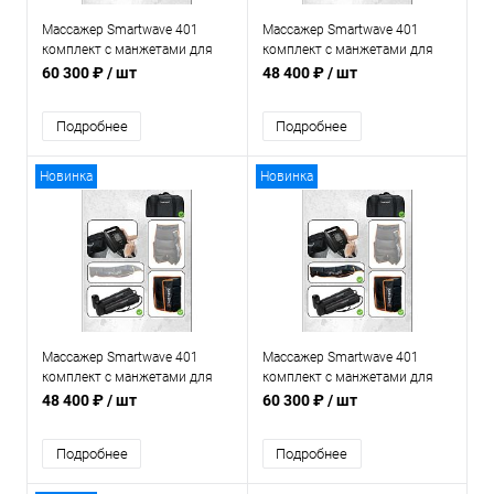
Массажер Smartwave 401
Массажер Smartwave 401
комплект с манжетами для
комплект с манжетами для
ног и 2-мя манжетами для рук
ног и манжетой для руки
60 300 ₽
/ шт
48 400 ₽
/ шт
Подробнее
Подробнее
Новинка
Новинка
Массажер Smartwave 401
Массажер Smartwave 401
комплект с манжетами для
комплект с манжетами для
ног и манжетой для талии
ног и манжетой для талии и
48 400 ₽
/ шт
60 300 ₽
/ шт
манжетой для руки
Подробнее
Подробнее