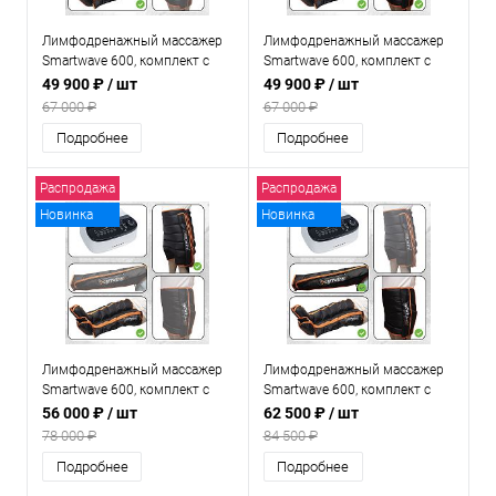
Лимфодренажный массажер
Лимфодренажный массажер
Smartwave 600, комплект с
Smartwave 600, комплект с
манжетами для ног и
манжетами для ног и
49 900 ₽
/ шт
49 900 ₽
/ шт
манжетой для руки
манжетой для талии
67 000 ₽
67 000 ₽
Подробнее
Подробнее
Распродажа
Распродажа
Новинка
Новинка
Лимфодренажный массажер
Лимфодренажный массажер
Smartwave 600, комплект с
Smartwave 600, комплект с
манжетами для ног и
манжетами для ног,
56 000 ₽
/ шт
62 500 ₽
/ шт
манжетой-шорты
манжетой для руки и
78 000 ₽
84 500 ₽
манжетой для талии
Подробнее
Подробнее