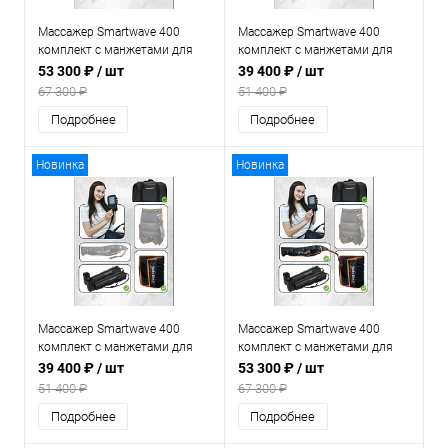
Массажер Smartwave 400
Массажер Smartwave 400
комплект с манжетами для
комплект с манжетами для
ног и 2-мя манжетами для рук
ног и манжетой для руки
53 300 ₽
/ шт
39 400 ₽
/ шт
67 300 ₽
51 400 ₽
Подробнее
Подробнее
Новинка
Новинка
Массажер Smartwave 400
Массажер Smartwave 400
комплект с манжетами для
комплект с манжетами для
ног и манжетой для талии
ног и манжетой для талии и
39 400 ₽
/ шт
53 300 ₽
/ шт
манжетой для руки
51 400 ₽
67 300 ₽
Подробнее
Подробнее