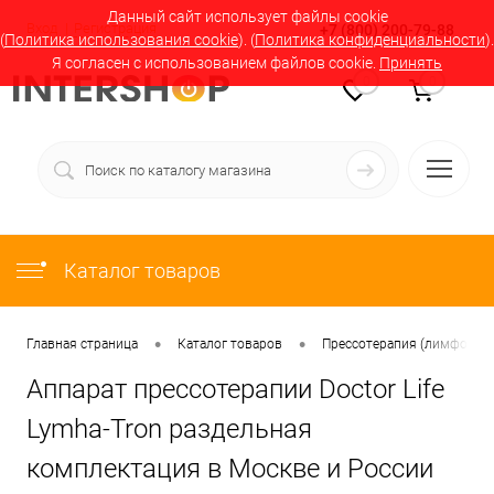
Данный сайт использует файлы cookie
Вход
Регистрация
+7 (800) 200-79-88
(
Политика использования cookie
). (
Политика конфиденциальности
).
Я согласен с использованием файлов cookie.
Принять
0
0
Каталог товаров
•
•
Главная страница
Каталог товаров
Прессотерапия (лимфодрен
Аппарат прессотерапии Doctor Life
Lymha-Tron раздельная
комплектация в Москве и России