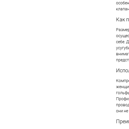
особен
клапан
Как 
Размер
осущес
себе. 
усугуб
внимат
предст
Испо
Компре
женщин
гольфы
Профил
провод
они не
Преи