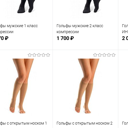
фы мужские 1 класс
Гольфы мужские 2 класс
Го
прессии
компрессии
ИН
70 ₽
1 700 ₽
2 
Подписаться
Подписаться
 избранное
В избранное
Недоступно
Недоступно
фы с открытым носком 1
Гольфы с открытым носком 2
Го