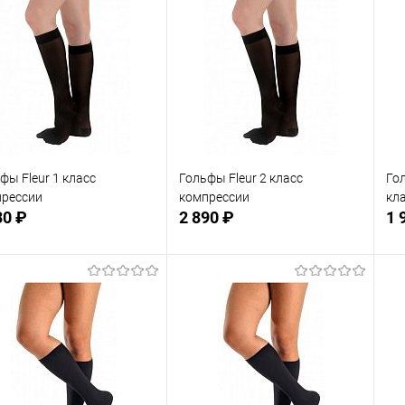
фы Fleur 1 класс
Гольфы Fleur 2 класс
Го
прессии
компрессии
кл
30 ₽
2 890 ₽
1 
Подписаться
Подписаться
 избранное
В избранное
Недоступно
Недоступно