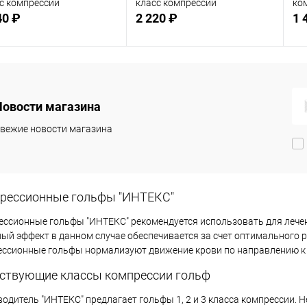
с компрессии
класс компрессии
ко
40 ₽
2 220 ₽
1 
Подписаться
Подписаться
Новости магазина
 избранное
В избранное
Недоступно
Недоступно
вежие новости магазина
рессионные гольфы "ИНТЕКС"
ссионные гольфы "ИНТЕКС" рекомендуется использовать для лечени
ый эффект в данном случае обеспечивается за счет оптимального р
ссионные гольфы нормализуют движение крови по направлению к с
ствующие классы компрессии гольф
одитель "ИНТЕКС" предлагает гольфы 1, 2 и 3 класса компрессии. Н