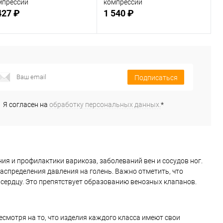
мпрессии
компрессии
427 ₽
1 540 ₽
Подписаться
Подписаться
Подписаться
В избранное
В избранное
Недоступно
Недоступно
Я согласен на
обработку персональных данных.
*
я и профилактики варикоза, заболеваний вен и сосудов ног.
аспределения давления на голень. Важно отметить, что
ердцу. Это препятствует образованию венозных клапанов.
есмотря на то, что изделия каждого класса имеют свои