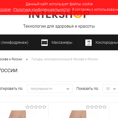
Данный сайт использует файлы cookie
cookie
). (
Политика конфиденциальности
). Я согласен с использован
Технологии для здоровья и красоты
я (лимфодренаж)
Массажеры
Кислородные
•
оскве и России
Гольфы компрессионные в Москве и России
России
ртировать по:
Показать по:
популярности
30