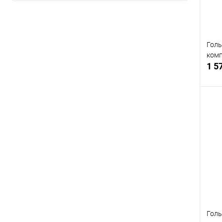
Голь
ком
1 5
В
Голь