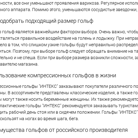
ности, все они уменьшают проявления варикоза. Регулярное испо
ного аппарата. Помимо этого, уменьшаются сосудистые звездочки, п
подобрать подходящий размер гольф
 гольф является важнейшим фактором выбора. Очень важно, чтобы 
твляться правильное воздействие на голень и лодыжку. При непр
Дело в том, что слишком узкие гольфы будут неправильно распредел
иться. Поэтому, при выборе гольф следует обращать внимание на 
ельно и не спеша. Если при выборе размера возникли сложности, 
авителю магазина.
льзование компрессионных гольфов в жизни
ссионные гольфы "ИНТЕКС" заказывают покупатели различного пол
ы. В ассортименте представлены классические изделия, а также г
 могут также носить беременные женщины. Их также рекомендуетс
актические гольфы "ИНТЕКС" рекомендуется заказывать туристам,
ить рабочий день стоя или в сидячем положении. Гольфы "ИНТЕКС" 
 скользят на ногах во время шага, бега.
мущества гольфов от российского производителя