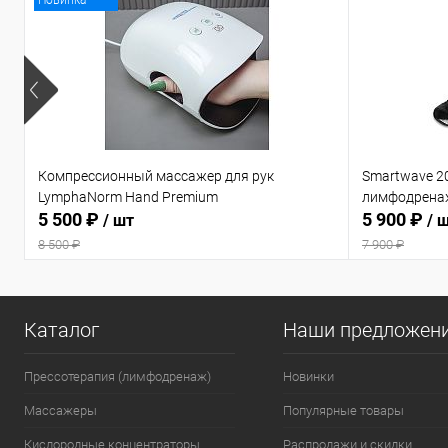
Новинка
Компрессионный массажер для рук
Smartwave 2
LymphaNorm Hand Premium
лимфодрена
5 500 ₽
5 900 ₽
/ шт
/ 
8 500 ₽
7 900 ₽
Каталог
Наши предложен
Прессотерапия (лимфодренаж)
Новинки
Массажеры
Популярные товары
Кислородные концентраторы
Распродажи и скидки