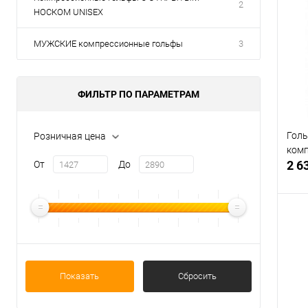
2
НОСКОМ UNISEX
МУЖСКИЕ компрессионные гольфы
3
ФИЛЬТР ПО ПАРАМЕТРАМ
Голь
Розничная цена
ком
2 6
От
До
В
Показать
Сбросить