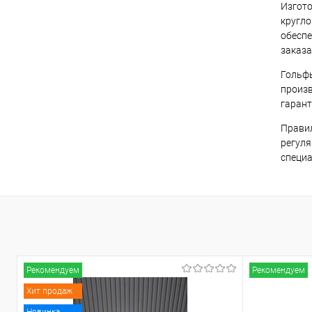
Изгото
кругло
обеспе
заказа
Гольфы
произв
гарант
Правил
регуля
специа
Рекомендуем
Рекомендуем
Хит продаж