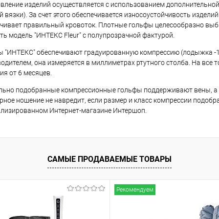
вление изделий осуществляется с использованием дополнительной
й вязки). За счет этого обеспечивается износоустойчивость изделий
чивает правильный кровоток. Плотные гольфы целесообразно выби
ть модель "ИНТЕКС Fleur" с полупрозрачной фактурой.
 "ИНТЕКС" обеспечивают градуированную компрессию (лодыжка -10
одителем, она измеряется в миллиметрах ртутного столба. На все 
ия от 6 месяцев.
ьно подобранные компрессионные гольфы поддерживают вены, а т
рное ношение не навредит, если размер и класс компрессии подоб
лизированном Интернет-магазине Интершоп.
САМЫЕ ПРОДАВАЕМЫЕ ТОВАРЫ
Рекомендуем